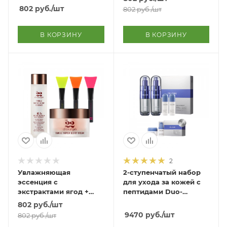
Activating Program
Toner + Lotion Set
802
руб.
/шт
802
руб.
/шт
В КОРЗИНУ
В КОРЗИНУ
2
Увлажняющая
2-ступенчатый набор
эссенция с
для ухода за кожей с
экстрактами ягод +
пептидами Duo-
увлажняющий крем
Vitapep Peptalink Skin
802
руб.
/шт
Tangle Super Berry
Care 2 Step Set
9470
руб.
/шт
802
руб.
/шт
Essence + Cream