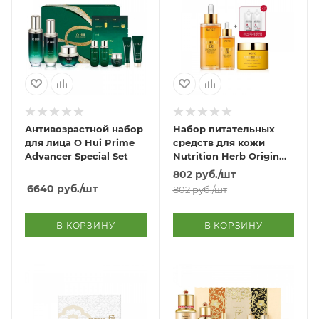
Антивозрастной набор
Набор питательных
для лица O Hui Prime
средств для кожи
Advancer Special Set
Nutrition Herb Origin
Set
802
руб.
/шт
6640
руб.
/шт
802
руб.
/шт
В КОРЗИНУ
В КОРЗИНУ