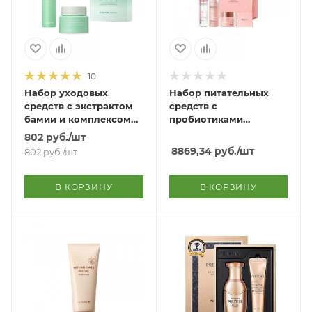
10
Набор уходовых
Набор питательных
средств с экстрактом
средств с
бамии и комплексом
пробиотиками
зеленых трав Okra
Probiotics Nutrition
802
руб.
/шт
Green Skin Care Set
Edition
8869,34
руб.
/шт
802
руб.
/шт
(Essence+Moisturizer+Mask
10ea+Teen Case Gift)
В КОРЗИНУ
В КОРЗИНУ