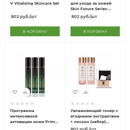
V Vitalizing Skincare Set
для ухода за кожей
Skin Future Series-
Lifting Set
802
руб.
/шт
802
руб.
/шт
В КОРЗИНУ
В КОРЗИНУ
Программа
Увлажняющий тонер с
интенсивной
ягодными экстрактами
активации кожи Prime
+ лосьон (набор)
Reserve Epidynamic
Tangle Super Berry
802
руб.
/шт