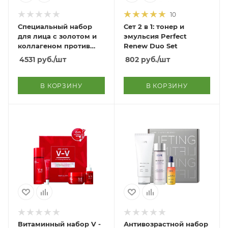
10
Специальный набор
Сет 2 в 1: тонер и
для лица с золотом и
эмульсия Perfect
коллагеном против
Renew Duo Set
морщин + Бесплатная
4531
руб.
/шт
802
руб.
/шт
сумка для покупок
Gold Collagen Lift
Action Special Set +
В КОРЗИНУ
В КОРЗИНУ
Free Shopping Bag
Витаминный набор V -
Антивозрастной набор