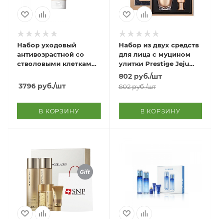
Набор уходовый
Набор из двух средств
антивозрастной со
для лица с муцином
стволовыми клетками
улитки Prestige Jeju
растений 02 Cell Renew
Snail Essence Special
802
руб.
/шт
Bio Skin Care Special 2
Set
3796
руб.
/шт
802
руб.
/шт
Set
В КОРЗИНУ
В КОРЗИНУ