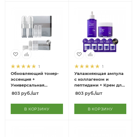
1
1
Обновляющий тонер-
Увлажняющая ампула
эссенция +
с коллагеном и
Универсальная
пептидами + Крем для
эмульсия Duo-Vitapep
кожи вокруг глаз
803
руб.
/шт
803
руб.
/шт
Renewal Skin &
Collagen Peptide Hydra
Advanced Emulsion
Ampoule 90ml &
Collagen Peptide Eye
В КОРЗИНУ
В КОРЗИНУ
Cream 80ml