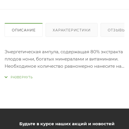
ОПИСАНИЕ
ХАРАКТЕРИСТИКИ
ОТЗЫВЫ
Энергетическая ампула, содержащая 80% экстракта
плодов нони, богатых минералами и витаминами.
Необходимое количество равномерно нанесите на
кожу и похлопывающими движениями
распределите для быстрого для впитывания.
Решение проблем сухой кожи, концентрированная
формула. Придает коже мягкость и эластичность,
улучшает состояние кожного барьера, препятствует
появлению шелушения кожи. Гиалуроновая кислота
– полисахарид, входящий в состав клеточного
вещества соединительной ткани. Природный
Будьте в курсе наших акций и новостей