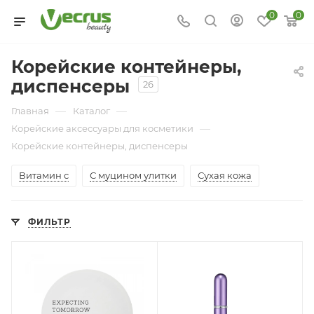
0
0
Корейские контейнеры,
диспенсеры
26
—
—
Главная
Каталог
—
Корейские аксессуары для косметики
Корейские контейнеры, диспенсеры
Витамин с
С муцином улитки
Сухая кожа
ФИЛЬТР