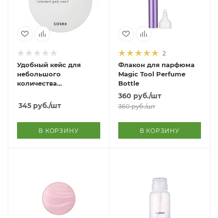
2
Удобный кейс для
Флакон для парфюма
небольшого
Magic Tool Perfume
количества
Bottle
очищающих дисков
360
руб.
/шт
One Step Standard Pad
345
руб.
/шт
360
руб.
/шт
Case
В КОРЗИНУ
В КОРЗИНУ