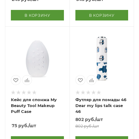
В КОРЗИНУ
В КОРЗИНУ
Кейс для спонжа My
Футляр для помады 46
Beauty Tool Makeup
Dear my lips talk case
Puff Case
46
802
руб.
/шт
75
руб.
/шт
802
руб.
/шт