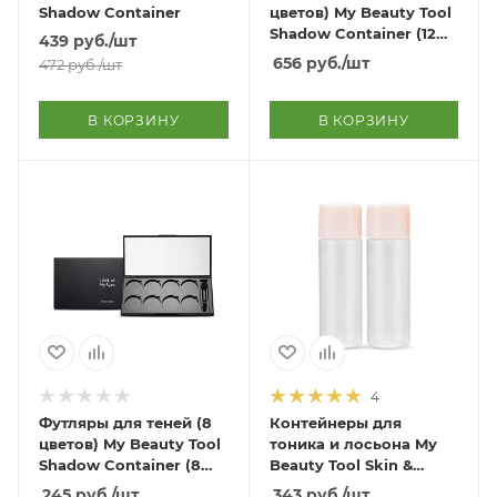
Shadow Container
цветов) My Beauty Tool
Shadow Container (12
439
руб.
/шт
colors)
656
руб.
/шт
472
руб.
/шт
В КОРЗИНУ
В КОРЗИНУ
4
Футляры для теней (8
Контейнеры для
цветов) My Beauty Tool
тоника и лосьона My
Shadow Container (8
Beauty Tool Skin &
colors)
Lotion Container
245
руб.
/шт
343
руб.
/шт