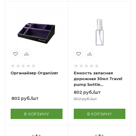
Органайзер Organizer
Емкость запасная
дорожная 30мл Travel
pump bottle
30ml(empty)
802
руб.
/шт
802
руб.
/шт
802
руб.
/шт
В КОРЗИНУ
В КОРЗИНУ