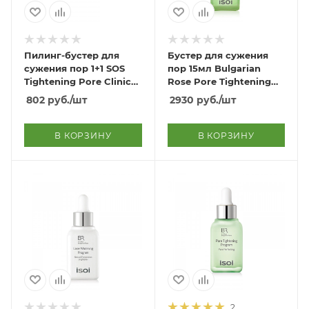
Пилинг-бустер для
Бустер для сужения
сужения пор 1+1 SOS
пор 15мл Bulgarian
Tightening Pore Clinic
Rose Pore Tightening
Daily Peeling Booster
Program 15ml
802
руб.
/шт
2930
руб.
/шт
1+1
В КОРЗИНУ
В КОРЗИНУ
2