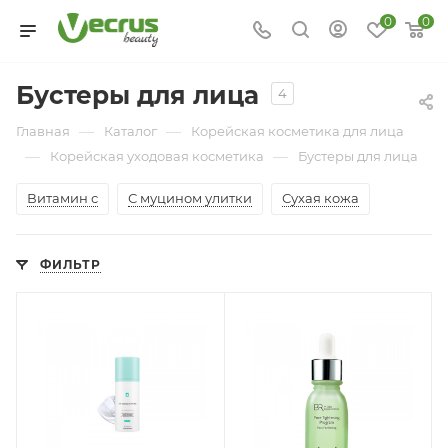
0
0
Бустеры для лица
4
—
—
Главная
Каталог
Корейская косметика для лица
—
—
Корейская уходовая косметика
Бустеры для лица
Витамин с
С муцином улитки
Сухая кожа
ФИЛЬТР