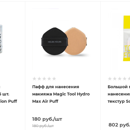
с
Пафф для нанесения
Большой 
 шт.
макияжа Magic Tool Hydro
нанесени
ion Puff
Max Air Puff
текстур So
180
руб.
/шт
802
руб
180
руб.
/шт