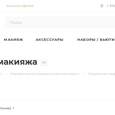
г. М
ЗАКАЗАТЬ ЗВОНОК
МАКИЯЖ
АКСЕССУАРЫ
НАБОРЫ / БЬЮТИ
макияжа
89
—
—
Корейские инструменты для макияжа
Корейские па
тание)