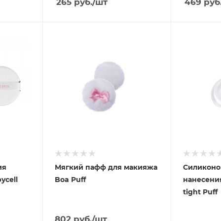
265
руб.
/шт
469
руб
ия
Мягкий пафф для макияжа
Силиконо
ycell
Boa Puff
нанесения
tight Puff
802
руб.
/шт