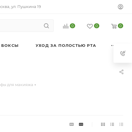
осква, ул. Пушкина 19
0
0
0
 БОКСЫ
УХОД ЗА ПОЛОСТЬЮ РТА
ффы для макияжа