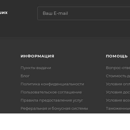
ших
ИНФОРМАЦИЯ
ПОМОЩЬ
Пункты выдачи
Вопрос-отв
Блог
Стоимость д
Политика конфиденциальности
Условия оп
Пользовательское соглашение
Условия дос
Правила предоставления услуг
Условия воз
Реферальная и бонусная системы
Таможенны
Карта сайта