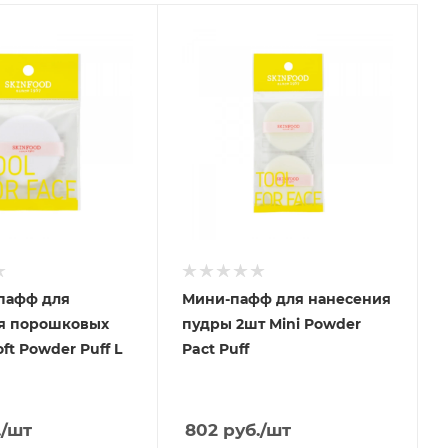
пафф для
Мини-пафф для нанесения
я порошковых
пудры 2шт Mini Powder
ft Powder Puff L
Pact Puff
.
/шт
802
руб.
/шт