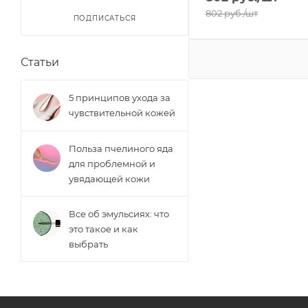
802
руб.
/шт
ПОДПИСАТЬСЯ
Статьи
5 принципов ухода за
чувствительной кожей
Польза пчелиного яда
для проблемной и
увядающей кожи
Все об эмульсиях: что
это такое и как
выбрать