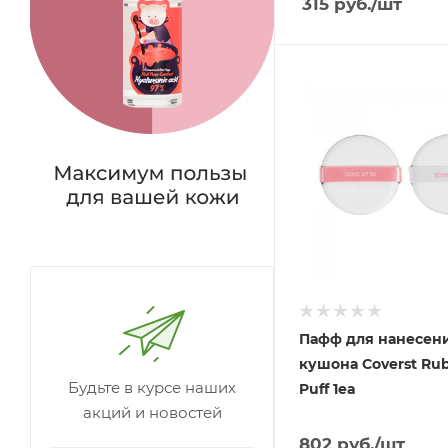
315
руб.
/шт
Пафф для нанесен
кушона Coverst Rub
Будьте в курсе наших
Puff 1ea
акций и новостей
802
руб.
/шт