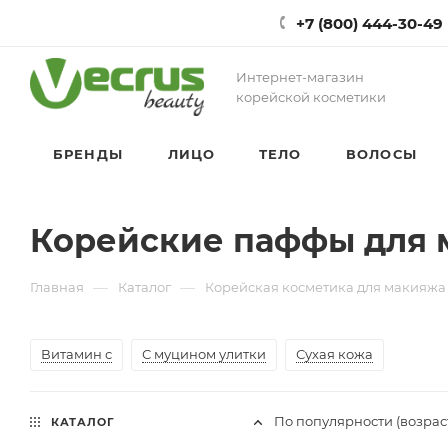
+7 (800) 444-30-49
Интернет-магазин
корейской косметики
БРЕНДЫ
ЛИЦО
ТЕЛО
ВОЛОСЫ
Корейские паффы для 
—
—
Главная
Каталог
Корейская косметика для макияжа
Витамин с
С муцином улитки
Сухая кожа
По популярности (возрас
КАТАЛОГ