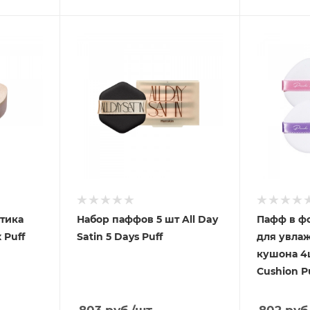
тика
Набор паффов 5 шт All Day
Пафф в ф
 Puff
Satin 5 Days Puff
для увла
кушона 4ш
Cushion P
803
руб.
/шт
802
руб