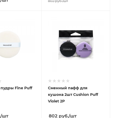
802
руб.
/шт
пудры Fine Puff
Сменный пафф для
кушона 2шт Cushion Puff
Violet 2P
.
/шт
802
руб.
/шт