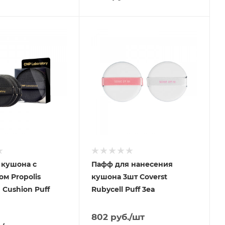
 кушона с
Пафф для нанесения
м Propolis
кушона 3шт Coverst
 Cushion Puff
Rubycell Puff 3ea
802
руб.
/шт