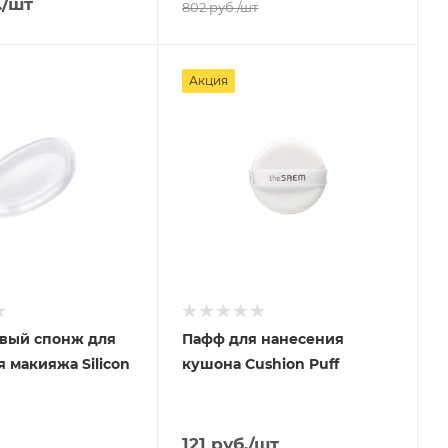
.
/шт
802
руб.
/шт
Акция
вый спонж для
Пафф для нанесения
 макияжа Silicon
кушона Cushion Puff
121
руб.
/шт