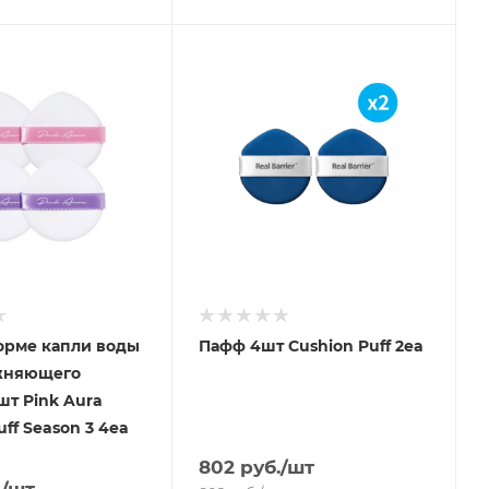
орме капли воды
Пафф 4шт Cushion Puff 2ea
жняющего
т Pink Aura
uff Season 3 4ea
802
руб.
/шт
.
/шт