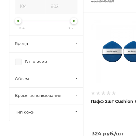
450
руб.
/шт
104
802
Бренд
В наличии
Объем
Время использования
Пафф 2шт Cushion 
Тип кожи
324
руб.
/шт