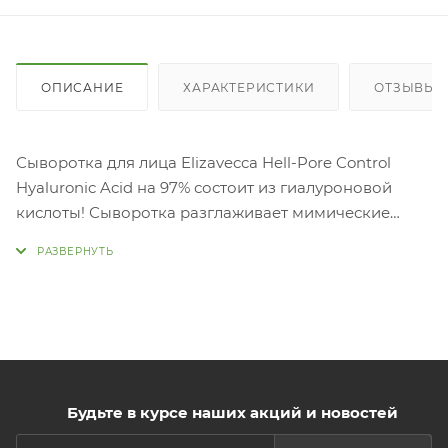
ОПИСАНИЕ
ХАРАКТЕРИСТИКИ
ОТЗЫВЫ (
Сыворотка для лица Elizavecca Hell-Pore Control
Hyaluronic Acid на 97% состоит из гиалуроновой
кислоты! Сыворотка разглаживает мимические
морщины, повышает упругость, обеспечивает
эффективное глубокое увлажнение. Запечатывает
влагу внутри клеток. Выравнивает тон лица,
осветлят проблемные участки. Не оставляет
неприятное ощущение липкости. Способ
применения: наносите сыворотку на чистую кожу
лица. Может использоваться как самостоятельно,
Будьте в курсе наших акций и новостей
так и "под крем". Подходит для ежедневного
применения.