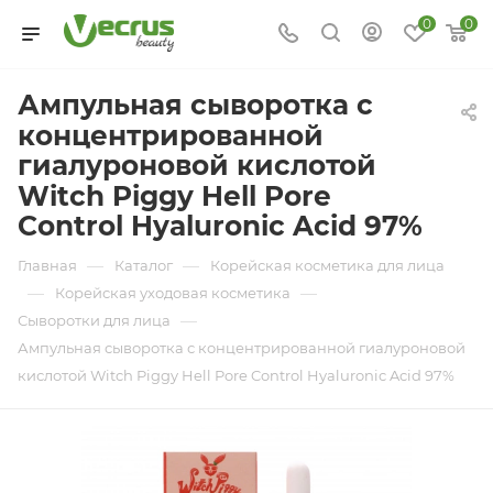
0
0
Ампульная сыворотка с
концентрированной
гиалуроновой кислотой
Witch Piggy Hell Pore
Control Hyaluronic Acid 97%
—
—
Главная
Каталог
Корейская косметика для лица
—
—
Корейская уходовая косметика
—
Сыворотки для лица
Ампульная сыворотка с концентрированной гиалуроновой
кислотой Witch Piggy Hell Pore Control Hyaluronic Acid 97%