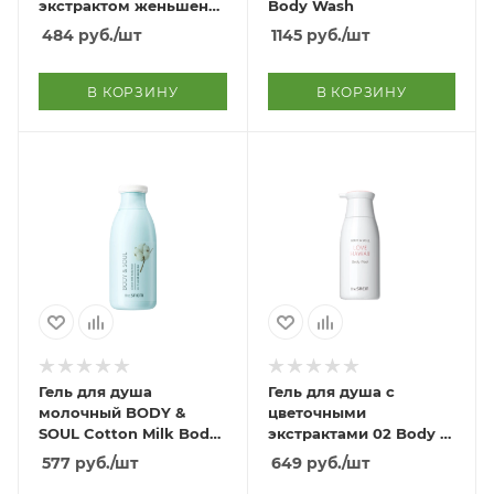
экстрактом женьшеня
Body Wash
Oil Smoothing Cleanser
484
руб.
/шт
1145
руб.
/шт
В КОРЗИНУ
В КОРЗИНУ
Гель для душа
Гель для душа с
молочный BODY &
цветочными
SOUL Cotton Milk Body
экстрактами 02 Body &
Wash
Soul Love Hawaii Body
577
руб.
/шт
649
руб.
/шт
Wash