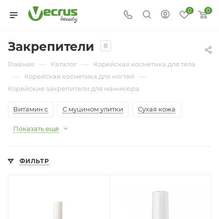
0
0
Закрепители
8
—
—
Главная
Каталог
Корейская косметика для тела
—
—
Корейская косметика для ногтей
Корейские закрепители для маникюра
Витамин с
С муцином улитки
Сухая кожа
Показать еще
ФИЛЬТР