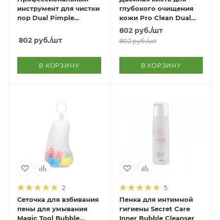
инструмент для чистки
глубокого очищения
пор Dual Pimple
кожи Pro Clean Dual
Extractor
Deep Cleansing Brush
802
руб.
/шт
802
руб.
/шт
802
руб.
/шт
В КОРЗИНУ
В КОРЗИНУ
2
5
Сеточка для взбивания
Пенка для интимной
пены для умывания
гигиены Secret Care
Magic Tool Bubble
Inner Bubble Cleanser