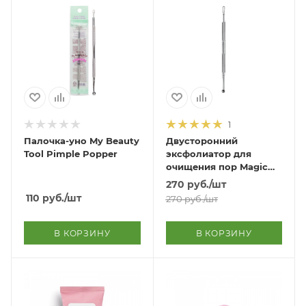
1
Палочка-уно My Beauty
Двусторонний
Tool Pimple Popper
эксфолиатор для
очищения пор Magic
Tool Dual Sebum
270
руб.
/шт
Extractor
110
руб.
/шт
270
руб.
/шт
В КОРЗИНУ
В КОРЗИНУ