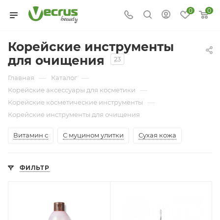
0
0
Корейские инструменты
для очищения
23
—
—
Главная
Каталог
—
Корейские аксессуары для косметики
—
Корейские косметические инструменты
Корейские инструменты для очищения
Витамин с
С муцином улитки
Сухая кожа
ФИЛЬТР