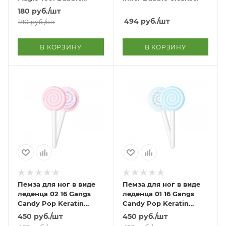
Maker
180
руб.
/шт
494
руб.
/шт
180
руб.
/шт
В КОРЗИНУ
В КОРЗИНУ
Пемза для ног в виде
Пемза для ног в виде
леденца 02 16 Gangs
леденца 01 16 Gangs
Candy Pop Keratin
Candy Pop Keratin
Cleaner 02
Cleaner 01
450
руб.
/шт
450
руб.
/шт