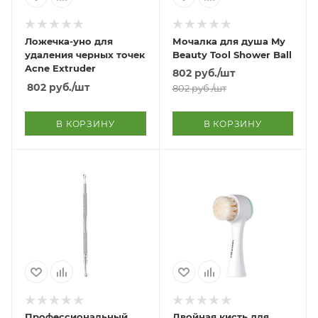
Ложечка-уно для
Мочалка для душа My
удаления черных точек
Beauty Tool Shower Ball
Acne Extruder
802
руб.
/шт
802
руб.
/шт
802
руб.
/шт
В КОРЗИНУ
В КОРЗИНУ
Профессиональный
Двойная кисть для