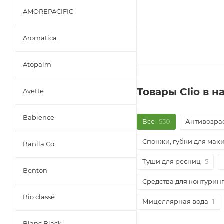
AMOREPACIFIC
Aromatica
Atopalm
Товары Clio в 
Avette
Babience
Все
550
Антивозра
Спонжи, губки для мак
Banila Co
Туши для ресниц
5
Benton
Средства для контурин
Bio classé
Мицеллярная вода
1
Blanc Black