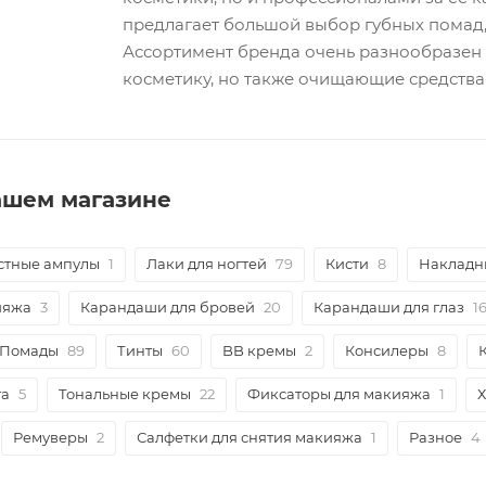
предлагает большой выбор губных помад, 
Ассортимент бренда очень разнообразен 
косметику, но также очищающие средства
нашем магазине
стные ампулы
1
Лаки для ногтей
79
Кисти
8
Накладн
ияжа
3
Карандаши для бровей
20
Карандаши для глаз
1
Помады
89
Тинты
60
BB кремы
2
Консилеры
8
га
5
Тональные кремы
22
Фиксаторы для макияжа
1
Ремуверы
2
Салфетки для снятия макияжа
1
Разное
4