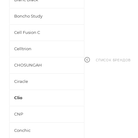
Boncho Study
Cell Fusion C
Celltrion
СПИСОК БРЕНДОВ
CHOSUNGAH
Ciracle
Clio
CNP
Conchic