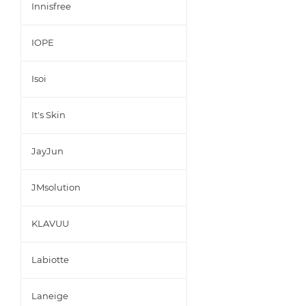
Innisfree
IOPE
Isoi
It's Skin
JayJun
JMsolution
KLAVUU
Labiotte
Laneige