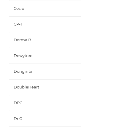
Cosrx
CP-1
Derma B
Dewytree
Donginbi
DoubleHeart
DPC
Dr G