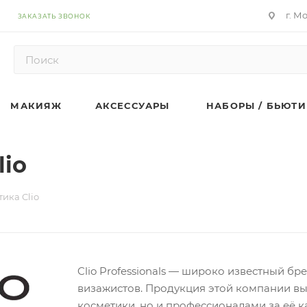
г. М
ЗАКАЗАТЬ ЗВОНОК
МАКИЯЖ
АКСЕССУАРЫ
НАБОРЫ / БЬЮТИ
lio
ика Clio
Clio Professionals — широко известный бр
визажистов. Продукция этой компании вы
косметики, но и профессионалами за её к