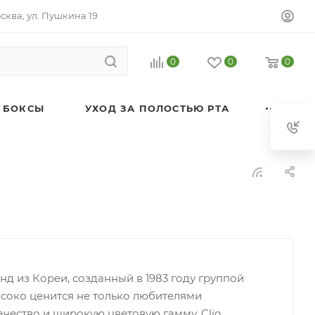
осква, ул. Пушкина 19
0
0
0
 БОКСЫ
УХОД ЗА ПОЛОСТЬЮ РТА
енд из Кореи, созданный в 1983 году группой
соко ценится не только любителями
ачество и широкую цветовую гамму. Clio