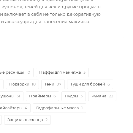
кушонов, теней для век и другие продукты.
и включает в себя не только декоративную
 и аксессуары для нанесения макияжа.
ые ресницы
10
Паффы для макияжа
3
6
Подводки
18
Тени
97
Туши для бровей
6
Кушоны
51
Праймеры
6
Пудры
3
Румяна
22
Хайлайтеры
4
Гидрофильные масла
1
Защита от солнца
2