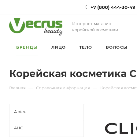
+7 (800) 444-30-49
Интернет-магазин
корейской косметики
БРЕНДЫ
ЛИЦО
ТЕЛО
ВОЛОСЫ
Корейская косметика C
—
—
Главная
Справочная информация
Корейская космет
A'pieu
AHC