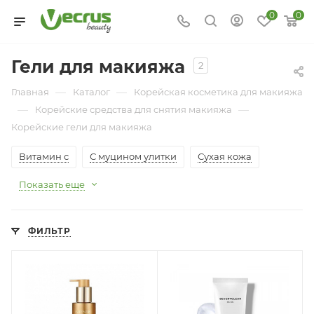
0
0
Гели для макияжа
2
—
—
Главная
Каталог
Корейская косметика для макияжа
—
—
Корейские средства для снятия макияжа
Корейские гели для макияжа
Витамин с
С муцином улитки
Сухая кожа
Показать еще
ФИЛЬТР