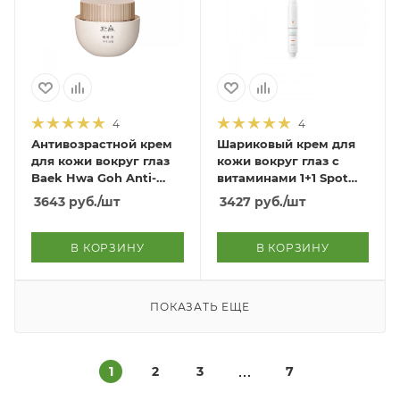
4
4
Антивозрастной крем
Шариковый крем для
для кожи вокруг глаз
кожи вокруг глаз с
Baek Hwa Goh Anti-
витаминами 1+1 Spot
Aging Eye Cream
Whitening Vita Clinic
3643
руб.
/шт
3427
руб.
/шт
Vitamin Eye Cream 1+1
В КОРЗИНУ
В КОРЗИНУ
ПОКАЗАТЬ ЕЩЕ
1
2
3
7