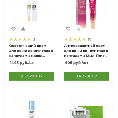
3
10
Осветляющий крем
Антивозрастной крем
для кожи вокруг глаз с
для кожи вокруг глаз с
капсулами масел
пептидами 12мл Time
Smoky Oil Capsules Eye
Rewind Real Eye Cream
1443
руб.
/шт
405
руб.
/шт
Cream
For Face 12ml
В КОРЗИНУ
В КОРЗИНУ