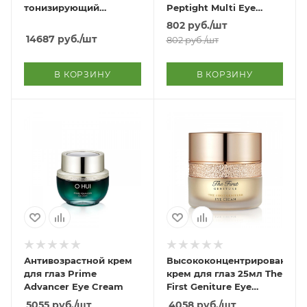
тонизирующий
Peptight Multi Eye
Timetreasure
Cream
802
руб.
/шт
Invigorating Eye Cream
14687
руб.
/шт
802
руб.
/шт
В КОРЗИНУ
В КОРЗИНУ
Антивозрастной крем
Высококонцентрированный
для глаз Prime
крем для глаз 25мл The
Advancer Eye Cream
First Geniture Eye
Cream 25ml
5055
руб.
/шт
4058
руб.
/шт