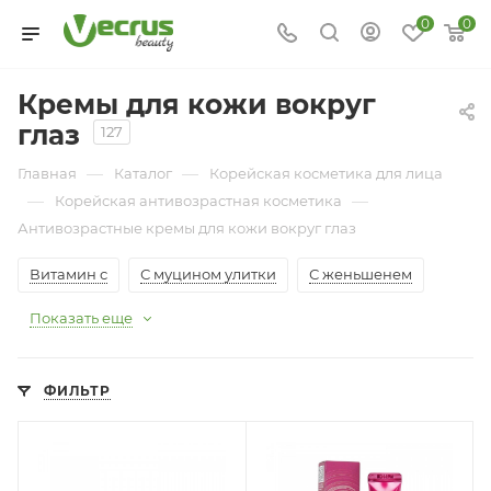
0
0
Кремы для кожи вокруг
глаз
127
—
—
Главная
Каталог
Корейская косметика для лица
—
—
Корейская антивозрастная косметика
Антивозрастные кремы для кожи вокруг глаз
Витамин с
С муцином улитки
С женьшенем
Показать еще
ФИЛЬТР