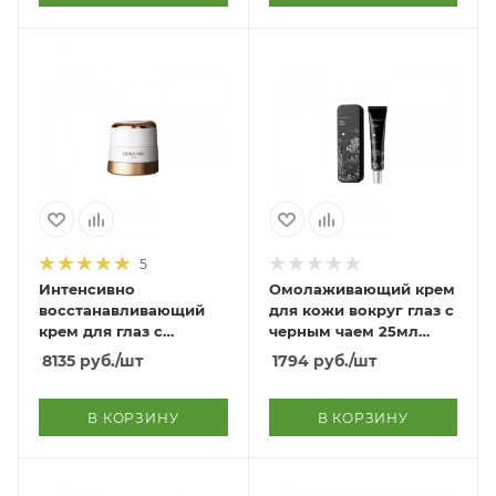
5
Интенсивно
Омолаживающий крем
восстанавливающий
для кожи вокруг глаз с
крем для глаз с
черным чаем 25мл
экстрактом красного
Black tea Time Reverse
8135
руб.
/шт
1794
руб.
/шт
женьшеня Red Ginseng
Eye Cream 25ml
Power Repair Intensive
Eye Cream
В КОРЗИНУ
В КОРЗИНУ