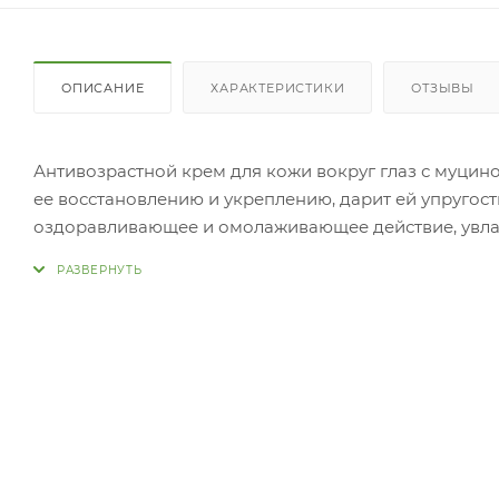
ОПИСАНИЕ
ХАРАКТЕРИСТИКИ
ОТЗЫВЫ
Антивозрастной крем для кожи вокруг глаз с муцино
ее восстановлению и укреплению, дарит ей упругость
оздоравливающее и омолаживающее действие, увлажн
морщины, выравнивает тон, обеззараживает поверхно
коррекции контуров лица. Аденозин разглаживает м
стимулирует выработку коллагена и эластина, обере
поверхности кожи защитную пленку. Комплекс ягод
витаминами. Применение: 
средства на очищенную кожу вокруг глаз в качестве