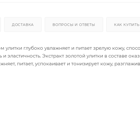
ДОСТАВКА
ВОПРОСЫ И ОТВЕТЫ
КАК КУПИТЬ
м улитки глубоко увлажняет и питает зрелую кожу, спос
 и эластичность. Экстракт золотой улитки в составе ока
яет, питает, успокаивает и тонизирует кожу, разглажи
сть кожи. Коллаген устраняет сухость кожи, способству
орщинки, гиалуроновая кислота интенсивно увлажняет,
гает кожу от преждевременного старения и создает на
ных экстрактов наполняет кожу
Нанести небольшое количеств
 завершающего этапа ухода.