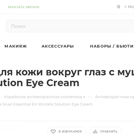
г. М
ЗАКАЗАТЬ ЗВОНОК
МАКИЯЖ
АКСЕССУАРЫ
НАБОРЫ / БЬЮТИ
я кожи вокруг глаз с му
lution Eye Cream
—
—
Корейская антивозрастная косметика
Антивозрастные кр
nail Essential EX Wrinkle Solution Eye Cream
В ИЗБРАННОЕ
СРАВНИТЬ