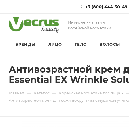
+7 (800) 444-30-49
Интернет-магазин
корейской косметики
БРЕНДЫ
ЛИЦО
ТЕЛО
ВОЛОСЫ
Антивозрастной крем дл
Essential EX Wrinkle So
—
—
Главная
Каталог
Корейская косметика для лица
Антивозрастной крем для кожи вокруг глаз с муцином улитки S