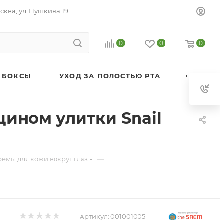
осква, ул. Пушкина 19
0
0
0
 БОКСЫ
УХОД ЗА ПОЛОСТЬЮ РТА
цином улитки Snail
—
емы для кожи вокруг глаз
Артикул:
001001005