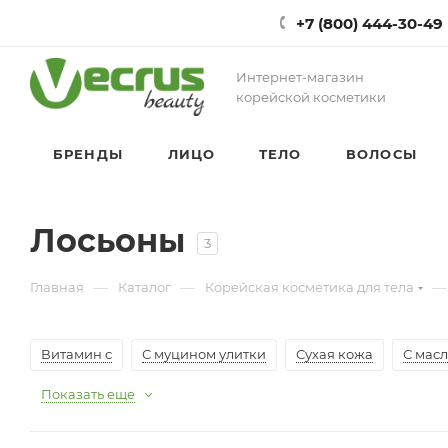
+7 (800) 444-30-49
Интернет-магазин
корейской косметики
БРЕНДЫ
ЛИЦО
ТЕЛО
ВОЛОСЫ
Лосьоны
3
—
—
—
Главная
Каталог
Корейская косметика для тела
Витамин с
С муцином улитки
Сухая кожа
С мас
Показать еще