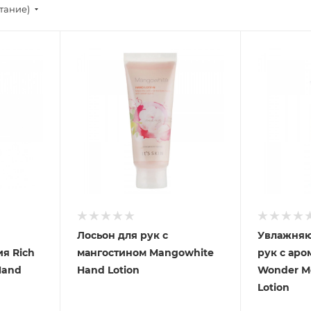
тание)
Лосьон для рук с
Увлажняю
я Rich
мангостином Mangowhite
рук с аро
Hand
Hand Lotion
Wonder Mo
Lotion