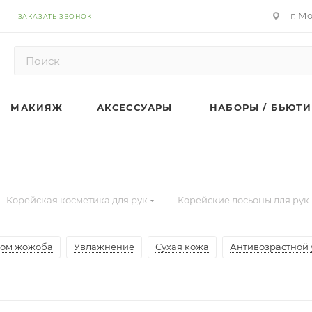
г. М
ЗАКАЗАТЬ ЗВОНОК
МАКИЯЖ
АКСЕССУАРЫ
НАБОРЫ / БЬЮТИ
—
Корейская косметика для рук
Корейские лосьоны для рук
лом жожоба
Увлажнение
Сухая кожа
Антивозрастной 