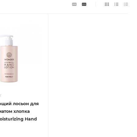
щий лосьон для
матом хлопка
isturizing Hand