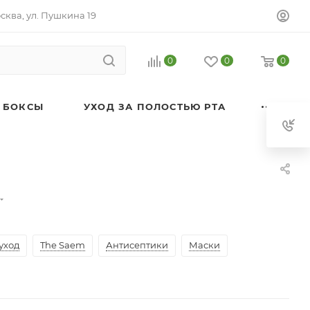
осква, ул. Пушкина 19
0
0
0
 БОКСЫ
УХОД ЗА ПОЛОСТЬЮ РТА
уход
The Saem
Антисептики
Маски