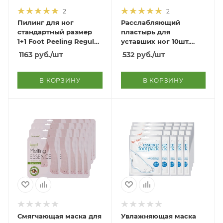
2
2
Пилинг для ног
Расслабляющий
стандартный размер
пластырь для
1+1 Foot Peeling Regular
уставших ног 10шт.
Size 1+1
Help Me Foot Heel
1163
руб.
/шт
532
руб.
/шт
Patch 10ea
В КОРЗИНУ
В КОРЗИНУ
Смягчающая маска для
Увлажняющая маска