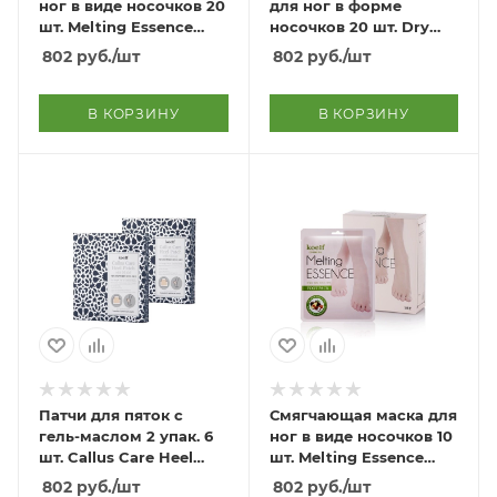
ног в виде носочков 20
для ног в форме
шт. Melting Essence
носочков 20 шт. Dry
Foot Pack 20 pcs
Essence Foot Pack 20
802
руб.
/шт
802
руб.
/шт
pcs
В КОРЗИНУ
В КОРЗИНУ
Патчи для пяток с
Смягчающая маска для
гель-маслом 2 упак. 6
ног в виде носочков 10
шт. Callus Care Heel
шт. Melting Essence
Patch With Oil Gel 2*6
Foot Pack 10 pcs
802
руб.
/шт
802
руб.
/шт