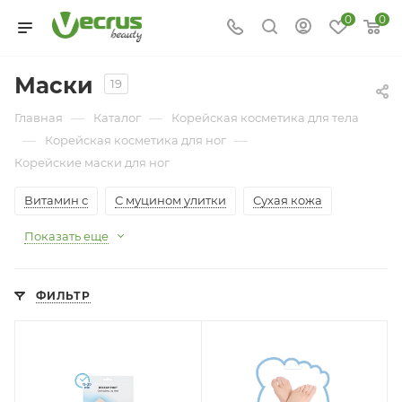
0
0
Маски
19
—
—
Главная
Каталог
Корейская косметика для тела
—
—
Корейская косметика для ног
Корейские маски для ног
Витамин с
С муцином улитки
Сухая кожа
Показать еще
ФИЛЬТР