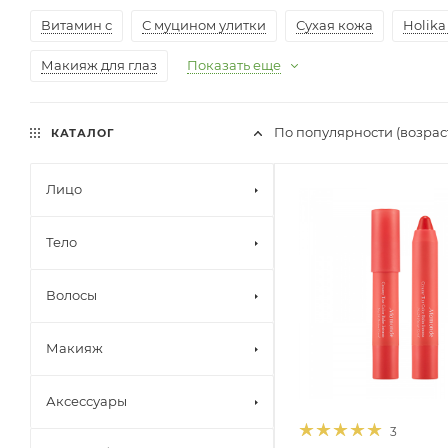
Витамин с
С муцином улитки
Сухая кожа
Holika
Макияж для глаз
Показать еще
По популярности (возрас
КАТАЛОГ
Лицо
Тело
Волосы
Макияж
Аксессуары
3