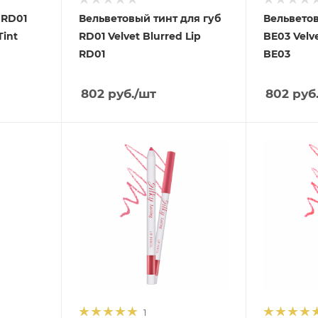
 RD01
Вельветовый тинт для губ
Вельветов
Tint
RD01 Velvet Blurred Lip
BE03 Velve
RD01
BE03
802
руб.
/шт
802
руб
1