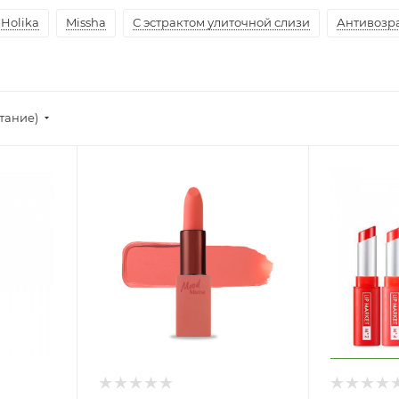
 Holika
Missha
С эстрактом улиточной слизи
Антивозр
тание)