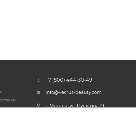
+7 (800) 444-30-49
ет
info@vecrus-beauty.com
оставки
г. Москва, ул. Пушкина 19
латы
тавки
врата
е правила