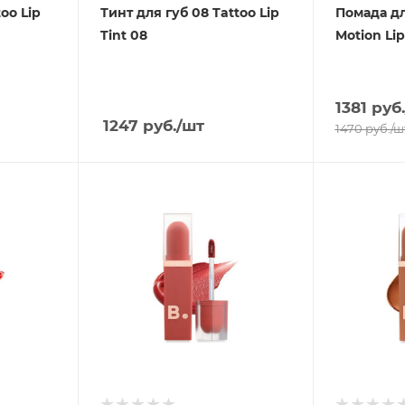
too Lip
Тинт для губ 08 Tattoo Lip
Помада дл
Tint 08
Motion Li
1381
руб.
1247
руб.
/шт
1470
руб.
/ш