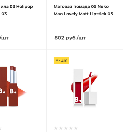
ила 03 Holipop
Матовая помада 05 Neko
Water Tint 03
Mao Lovely Matt Lipstick 05
/шт
802
руб.
/шт
Акция