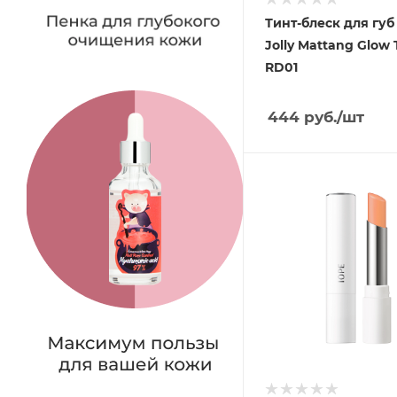
Тинт-блеск для губ
Jolly Mattang Glow 
RD01
444
руб.
/шт