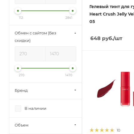
Гелевый тинт для г
Heart Crush Jelly Ve
112
2841
05
Обмен с сайтом (Без
648
руб.
/шт
скидки)
270
1470
Бренд
В наличии
Объем
10