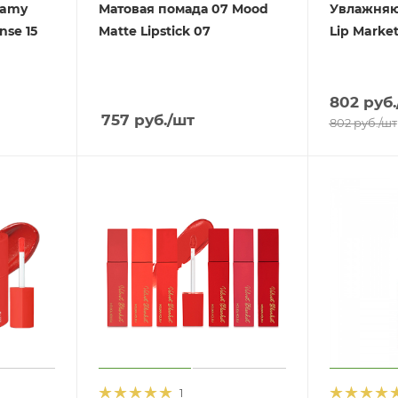
eamy
Матовая помада 07 Mood
Увлажняю
nse 15
Matte Lipstick 07
Lip Market
802
руб.
757
руб.
/шт
802
руб.
/шт
1