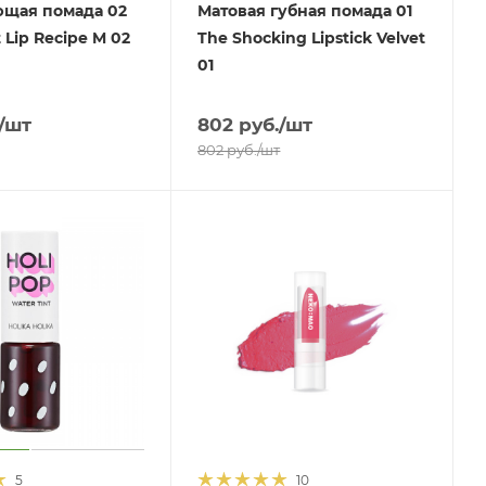
щая помада 02
Матовая губная помада 01
 Lip Recipe M 02
The Shocking Lipstick Velvet
01
/шт
802
руб.
/шт
802
руб.
/шт
5
10