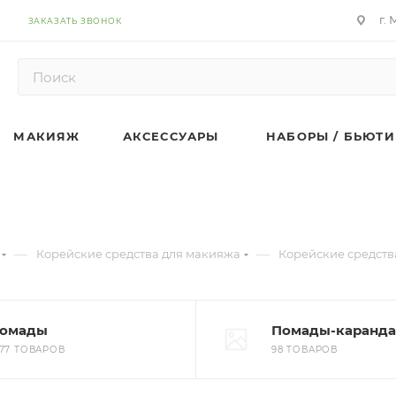
9
г.
ЗАКАЗАТЬ ЗВОНОК
МАКИЯЖ
АКСЕССУАРЫ
НАБОРЫ / БЬЮТИ
—
—
Корейские средства для макияжа
Корейские средств
омады
Помады-каранд
277 ТОВАРОВ
98 ТОВАРОВ