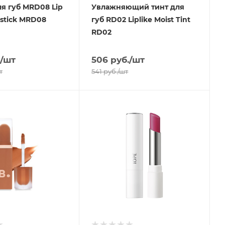
я губ MRD08 Lip
Увлажняющий тинт для
pstick MRD08
губ RD02 Liplike Moist Tint
RD02
/шт
506
руб.
/шт
т
541
руб.
/шт