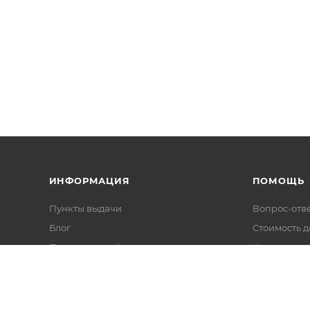
ИНФОРМАЦИЯ
ПОМОЩЬ
Пункты выдачи
Вопрос-отв
Блог
Стоимость д
Политика конфиденциальности
Условия оп
Пользовательское соглашение
Условия дос
Правила предоставления услуг
Условия воз
Реферальная и бонусная системы
Таможенны