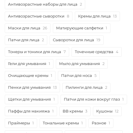
Антивозрастные наборы для лица
2
Антивозрастные сыворотки
8
Кремы для лица
13
Маски для лица
26
Матирующие салфетки
1
Патчи для лица
2
Сыворотки для лица
19
Тонеры и тоники для лица
7
Точечные средства
4
Гели для умывания
1
Мыло для умывания
2
Очищающие кремы
1
Патчи для носа
5
Пенки для умывания
13
Пилинги для лица
2
Щетки для умывания
1
Патчи для кожи вокруг глаз
1
Паффы для макияжа
1
BB кремы
3
Кушоны
12
Праймеры
1
Тональные кремы
1
Разное
1