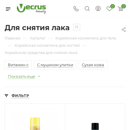
0
0
Для снятия лака
11
—
—
Главная
Каталог
Корейская косметика для тела
—
—
Корейская косметика для ногтей
Корейские средства для снятия лака
Витамин с
С муцином улитки
Сухая кожа
Показать еще
ФИЛЬТР