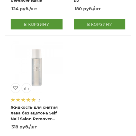
Remover Basic
02
124
руб.
/шт
180
руб.
/шт
В КОРЗИНУ
В КОРЗИНУ
3
Жидкость для снятия
лака без ацетона Self
Nail Salon Remover
Acetone Free
318
руб.
/шт