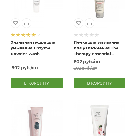
4
Энзимная пудра для
Пенка для умывания
умывания Enzyme
для увлажнения The
Powder Wash
Therapy Essential
Formula Cleansing
802
руб.
/шт
Foam
802
руб.
/шт
802
руб.
/шт
В КОРЗИНУ
В КОРЗИНУ