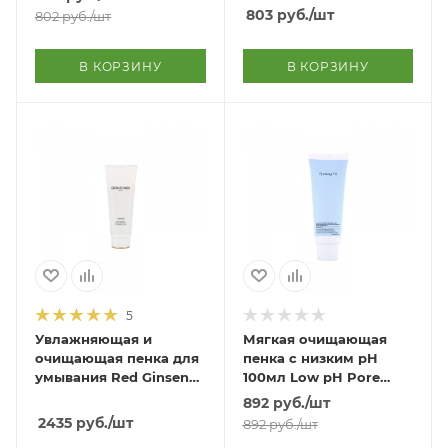
803
руб.
/шт
802
руб.
/шт
В КОРЗИНУ
В КОРЗИНУ
5
Увлажняющая и
Мягкая очищающая
очищающая пенка для
пенка с низким pH
умывания Red Ginseng
100мл Low pH Pore
Moisture & Pure
Deep Cleansing Foam
892
руб.
/шт
Cleansing Foam
100ml
2435
руб.
/шт
892
руб.
/шт