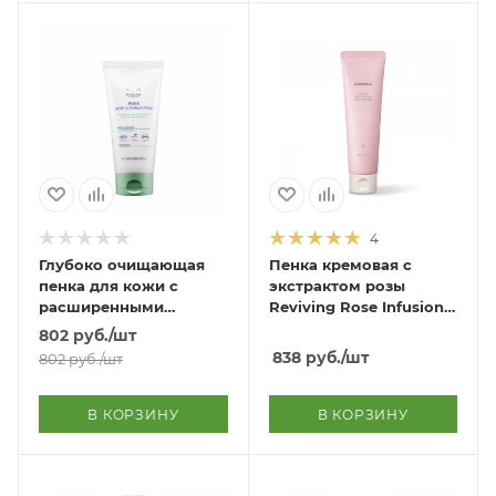
4
Глубоко очищающая
Пенка кремовая с
пенка для кожи с
экстрактом розы
расширенными
Reviving Rose Infusion
порами Pore Deep
Cream Cleanser
802
руб.
/шт
Clearing Foam
838
руб.
/шт
802
руб.
/шт
В КОРЗИНУ
В КОРЗИНУ