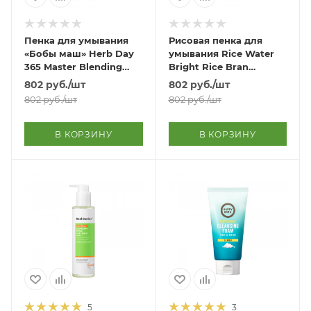
Пенка для умывания
Рисовая пенка для
«Бобы маш» Herb Day
умывания Rice Water
365 Master Blending
Bright Rice Bran
Foaming Cleanser Mung
Cleansing Foam
802
руб.
/шт
802
руб.
/шт
Bean & Mugwort Haricol
802
руб.
/шт
802
руб.
/шт
Mango
В КОРЗИНУ
В КОРЗИНУ
5
3