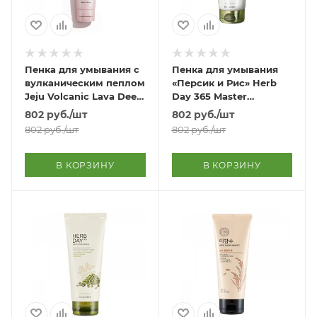
Пенка для умывания с
Пенка для умывания
вулканическим пеплом
«Персик и Рис» Herb
Jeju Volcanic Lava Deep
Day 365 Master
Pore Scrub Foam
Blending Foaming
802
руб.
/шт
802
руб.
/шт
Cleanser Peach & Fig
802
руб.
/шт
802
руб.
/шт
В КОРЗИНУ
В КОРЗИНУ