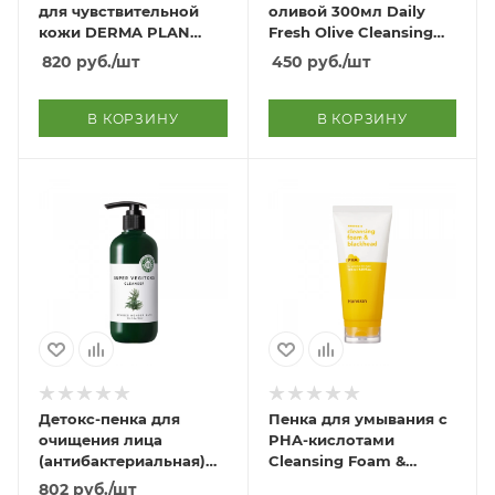
для чувствительной
оливой 300мл Daily
кожи DERMA PLAN
Fresh Olive Cleansing
Green Bubble Foam
Foam 300ml
820
руб.
/шт
450
руб.
/шт
Cleanser
В КОРЗИНУ
В КОРЗИНУ
Детокс-пенка для
Пенка для умывания с
очищения лица
PHA-кислотами
(антибактериальная)
Cleansing Foam &
Super Vegitoks Cleanser
Blackhead PHA
802
руб.
/шт