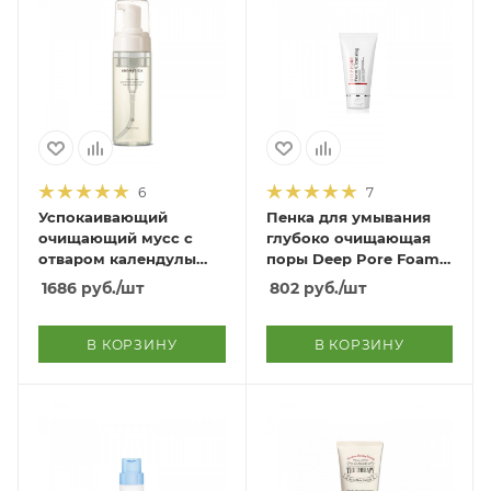
6
7
Успокаивающий
Пенка для умывания
очищающий мусс с
глубоко очищающая
отваром календулы
поры Deep Pore Foam
Comforting Calendula
Cleansing
1686
руб.
/шт
802
руб.
/шт
Decoction Cleansing
Mousse
В КОРЗИНУ
В КОРЗИНУ