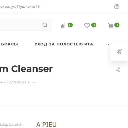
осква, ул. Пушкина 19
0
0
0
 БОКСЫ
УХОД ЗА ПОЛОСТЬЮ РТА
m Cleanser
—
енки для лица
&dspCateId=