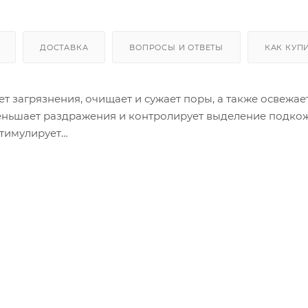
ДОСТАВКА
ВОПРОСЫ И ОТВЕТЫ
КАК КУП
 загрязнения, очищает и сужает поры, а также освежае
уменьшает раздражения и контролирует выделение подко
стимулирует
ольшое количество средства на вл
лицо. Затем смойте теплой водой.