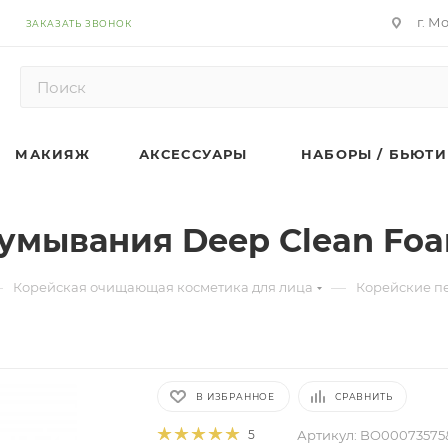
г. М
ЗАКАЗАТЬ ЗВОНОК
МАКИЯЖ
АКСЕССУАРЫ
НАБОРЫ / БЬЮТИ
мывания Deep Clean Foa
—
—
Корейская очищающая косметика для лица
Корейские п
В ИЗБРАННОЕ
СРАВНИТЬ
Артикул:
BO00073575
5