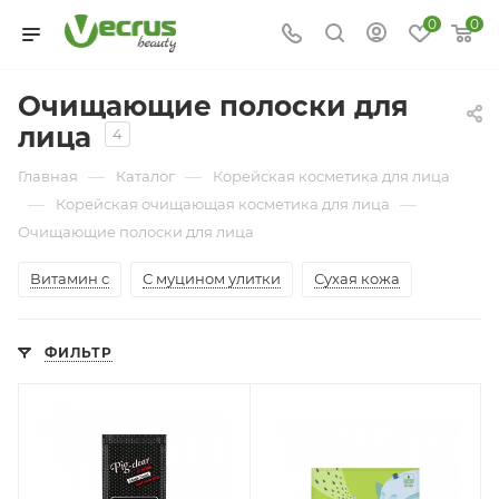
0
0
Очищающие полоски для
лица
4
—
—
Главная
Каталог
Корейская косметика для лица
—
—
Корейская очищающая косметика для лица
Очищающие полоски для лица
Витамин с
С муцином улитки
Сухая кожа
ФИЛЬТР