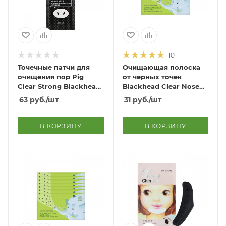
10
Точечные патчи для
Очищающая полоска
очищения пор Pig
от черных точек
Clear Strong Blackhead
Blackhead Clear Nose
Spot Pore Strip
Pack
63
руб.
/шт
31
руб.
/шт
В КОРЗИНУ
В КОРЗИНУ