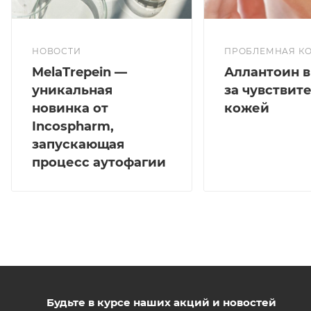
Аллантоин - мощный антиоксидант, он замедляет
старение путем вывода свободных радикалов из
клеток, помогает стимулировать рост новых клеток,
НОВОСТИ
ПРОБЛЕМНАЯ К
сужать поры, смягчать кожу и противостоять росту
MelaTrepein —
Аллантоин в
бактерий.
уникальная
за чувствит
Гиалуроновая кислота – благодаря высокой
новинка от
кожей
гидрофильности способствует поддержанию
Incospharm,
нормального водного баланса в клетках кожи,
запускающая
создает внутренний объем тканей. Улучшает рельеф
процесс аутофагии
кожи, предупреждает и замедляет старение кожи,
разглаживает морщины, эффективно увлажняют и
защищают кожу, предотвращает формирование
рубцов.
Применение:
Небол
Будьте в курсе наших акций и новостей