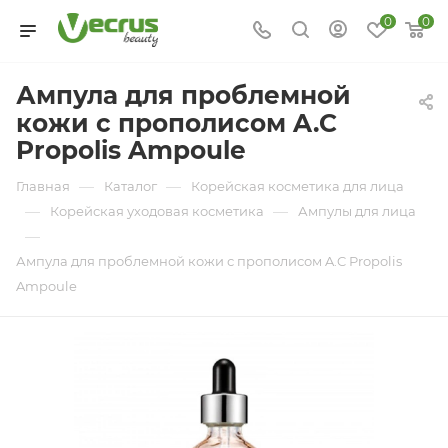
0
0
Ампула для проблемной
кожи с прополисом A.C
Propolis Ampoule
—
—
Главная
Каталог
Корейская косметика для лица
—
—
Корейская уходовая косметика
Ампулы для лица
—
Ампула для проблемной кожи с прополисом A.C Propolis
Ampoule