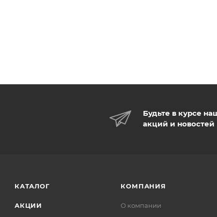
2. Осторожно встряхните, чтобы хорошо перемешать
3. После очищения и тонера равномерно нанесите
Будьте в курсе на
акций и новостей
КАТАЛОГ
КОМПАНИЯ
АКЦИИ
О компании