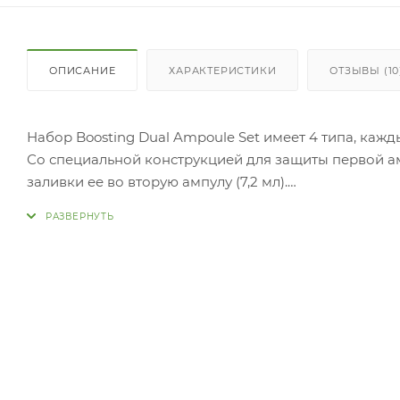
ОПИСАНИЕ
ХАРАКТЕРИСТИКИ
ОТЗЫВЫ (10
Набор Boosting Dual Ampoule Set имеет 4 типа, кажд
Со специальной конструкцией для защиты первой ам
заливки ее во вторую ампулу (7,2 мл).
Эта двойная ампула обеспечивает мягкое и свежее 
уровню EWG и не содержат 20 вредных ингредиенто
Он имеет двойную функцию: улучшение морщин + о
Все 4 типа двойных ампул содержат экстракт корейс
Также они содержат морской комплекс для увлажне
Глубоководная вода также помогает с омертвевшим
Двойная ампула Hydra Boosting Dual Ampoule:
С гиалуроновой кислотой для предотвращения потер
1. Нажмите на колпачок, чтобы первая ампула смеша