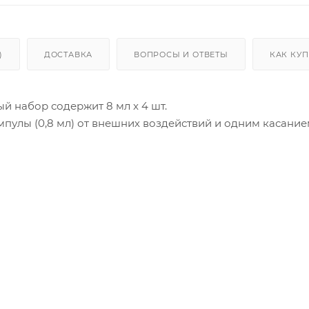
)
ДОСТАВКА
ВОПРОСЫ И ОТВЕТЫ
КАК КУ
ый набор содержит 8 мл x 4 шт.
пулы (0,8 мл) от внешних воздействий и одним касание
нанесение, все ингредиенты соответствуют экологическ
в.
тбеливание.
кого жемчуга для смягчения и сияния кожи.
ния кожи и улучшения текстуры кожи.
и клетками кожи и улучшением эластичности кожи.
и влаги. Как использовать:
лась со второй.