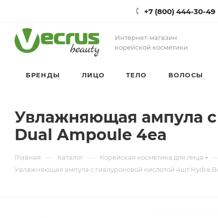
+7 (800) 444-30-49
Интернет-магазин
корейской косметики
БРЕНДЫ
ЛИЦО
ТЕЛО
ВОЛОСЫ
Увлажняющая ампула с 
Dual Ampoule 4ea
—
—
Главная
Каталог
Корейская косметика для лица
Увлажняющая ампула с гиалуроновой кислотой 4шт Hydra Bo