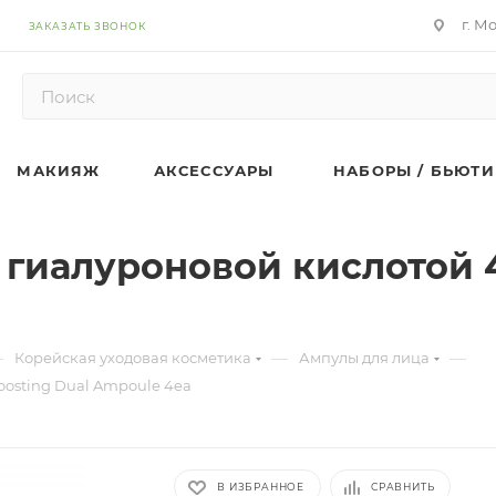
г. М
ЗАКАЗАТЬ ЗВОНОК
МАКИЯЖ
АКСЕССУАРЫ
НАБОРЫ / БЬЮТИ
гиалуроновой кислотой 4
—
—
—
Корейская уходовая косметика
Ампулы для лица
osting Dual Ampoule 4ea
В ИЗБРАННОЕ
СРАВНИТЬ