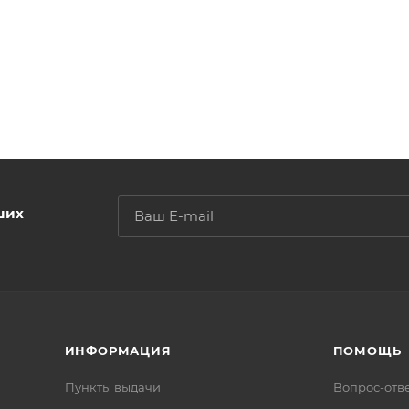
, закройте колпачок споидом.
ших
ИНФОРМАЦИЯ
ПОМОЩЬ
Пункты выдачи
Вопрос-отв