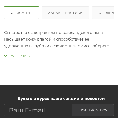
ОПИСАНИЕ
ХАРАКТЕРИСТИКИ
ОТЗЫВЫ
Сыворотка с экстрактом новозеландского льна
насыщает кожу влагой и способствует ее
удержанию в глубоких слоях эпидермиса, оберегая
кожу от обезвоживания, шелушений и
раздражений.
Новозеландский лен в составе отлично смягчает
кожу, успокаивает воспаления, оказывает
антисептическое, антибактериальное и
заживляющее действие. Экстракт мёда манука
интенсивно питает и делает кожу мягкой, обладает
противовоспалительным, антимикробным,
Будьте в курсе наших акций и новостей
антисептическим и антигрибковым действием.
ПОДПИСАТЬСЯ
Экстракт календулы успокаивает раздраженную