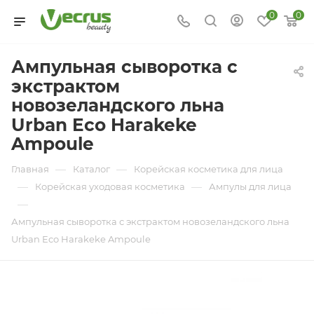
0
0
Ампульная сыворотка с
экстрактом
новозеландского льна
Urban Eco Harakeke
Ampoule
—
—
Главная
Каталог
Корейская косметика для лица
—
—
Корейская уходовая косметика
Ампулы для лица
—
Ампульная сыворотка с экстрактом новозеландского льна
Urban Eco Harakeke Ampoule