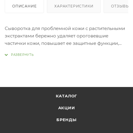
ОПИСАНИЕ
ХАРАКТЕРИСТИКИ
ОТЗЫВЫ
Сыворотка для проблемной кожи с растительными
экстрактами бережно удаляет ороговевшие
частички кожи, повышает ее защитные функции,
успокаивает. Комплекс Derma AC Solution (экстракт
таволги, полыни, цветков лаванды и других
натуральных компонентов) эффективно
успокаивает раздраженную кожу, уменьшает
покраснения, снижает чувствительность и
восприимчивость к негативным природным
фактора
КАТАЛОГ
Применение: Нанести небольшое количество
АКЦИИ
средства на очищенную, тонизированную кожу
лица.
БРЕНДЫ