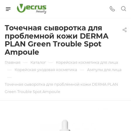
Точечная сыворотка для
проблемной кожи DERMA
PLAN Green Trouble Spot
Ampoule
—
—
Главная
Каталог
Корейская косметика для лица
—
—
Корейская уходовая косметика
Ампулы для лица
—
Точечная сыворотка для проблемной кожи DERMA PLAN
Green Trouble Spot Ampoule