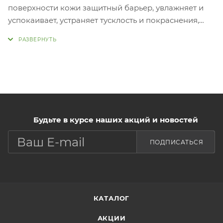
поверхности кожи защитный барьер, увлажняет и
успокаивает, устраняет тусклость и покраснения,
помогает осветлить пигментацию. Комплекс 9
витаминов в составе дарит коже энергию,
омолаживает, борется с преждевременным
старением кожи, способствует разглаживанию
морщин. Экстракт лимона является сильным
природным антиоксидантом, ускоряет обновление
клеток, насыщает витаминами и тонизирует,
Будьте в курсе наших акций и новостей
оказывает антибактериальное и антисептическое
действие. Пр
ПОДПИСАТЬСЯ
Нанести небольшое количество средства на
очищенную, тонизированную кожу лица.
КАТАЛОГ
АКЦИИ