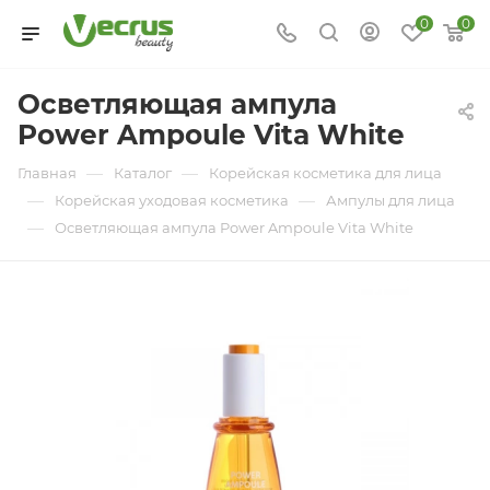
0
0
Осветляющая ампула
Power Ampoule Vita White
—
—
Главная
Каталог
Корейская косметика для лица
—
—
Корейская уходовая косметика
Ампулы для лица
—
Осветляющая ампула Power Ampoule Vita White