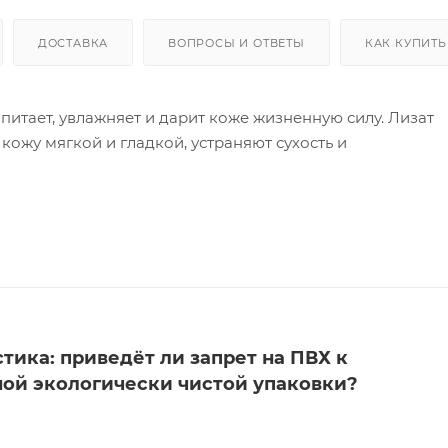
ДОСТАВКА
ВОПРОСЫ И ОТВЕТЫ
КАК КУПИТЬ
итает, увлажняет и дарит коже жизненную силу. Лизат
ожу мягкой и гладкой, устраняют сухость и
луш
ва на очищенную и тонизированную кожу лица.
стика: приведёт ли запрет на ПВХ к
ой экологически чистой упаковки?