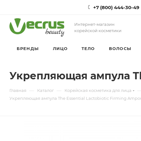
+7 (800) 444-30-49
Интернет-магазин
корейской косметики
БРЕНДЫ
ЛИЦО
ТЕЛО
ВОЛОСЫ
Укрепляющая ампула The
—
—
Главная
Каталог
Корейская косметика для лица
Укрепляющая ампула The Essential Lactobiotic Firming Ampo