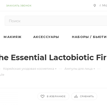
г. М
ЗАКАЗАТЬ ЗВОНОК
МАКИЯЖ
АКСЕССУАРЫ
НАБОРЫ / БЬЮТИ
 Essential Lactobiotic F
—
—
—
Корейская уходовая косметика
Ампулы для лица
ule
В ИЗБРАННОЕ
СРАВНИТЬ