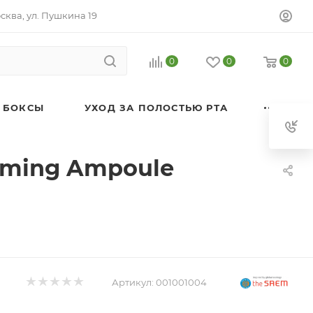
осква, ул. Пушкина 19
0
0
0
 БОКСЫ
УХОД ЗА ПОЛОСТЬЮ РТА
irming Ampoule
Артикул:
001001004