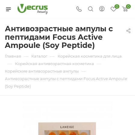
0
0
Антивозрастные ампулы с
пептидами Focus Active
Ampoule (Soy Peptide)
—
—
Главная
Каталог
Корейская косметика для лица
—
—
Корейская антивозрастная косметика
—
Корейские антивозрастные ампулы
Антивозрастные ампулы с пептидами Focus Active Ampoule
(Soy Peptide)