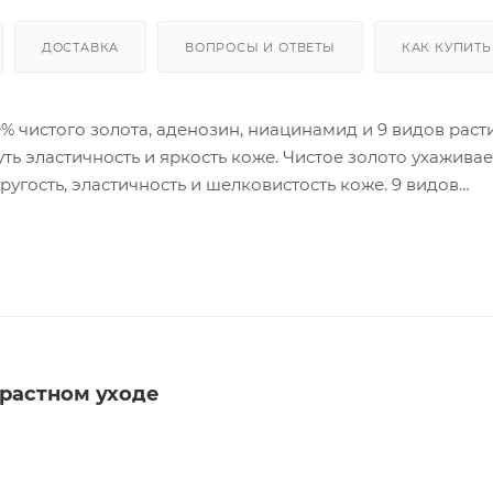
ДОСТАВКА
ВОПРОСЫ И ОТВЕТЫ
КАК КУПИТЬ
% чистого золота, аденозин, ниацинамид и 9 видов раст
ь эластичность и яркость коже. Чистое золото ухаживае
ругость, эластичность и шелковистость коже. 9 видов
 увлажнением уставшую кожу без
ражен
шое количество средства (1-2 к
впитывания.
зрастном уходе