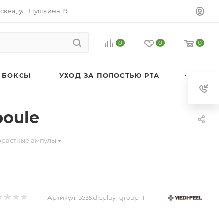
осква, ул. Пушкина 19
0
0
0
 БОКСЫ
УХОД ЗА ПОЛОСТЬЮ РТА
poule
—
зрастные ампулы
Артикул:
553&display_group=1