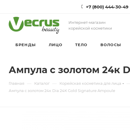
+7 (800) 444-30-49
Интернет-магазин
корейской косметики
БРЕНДЫ
ЛИЦО
ТЕЛО
ВОЛОСЫ
Ампула с золотом 24к D
—
—
Главная
Каталог
Корейская косметика для лица
Ампула с золотом 24к Dia 24K Gold Signature Ampoule