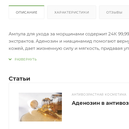
ОПИСАНИЕ
ХАРАКТЕРИСТИКИ
ОТЗЫВЫ
Ампула для ухода за морщинами содержит 24К 99,99
экстрактов. Аденозин и ниацинамид помогают вернут
кожей, дает жизненную силу и мягкость, придавая уп
растительных экстрактов обеспечивают питанием и
разд
Применение: Нанесите неболь
на кожу мягкими движениями, оставьте до полного 
Статьи
АНТИВОЗРАСТНАЯ КОСМЕТИКА
Аденозин в антиво