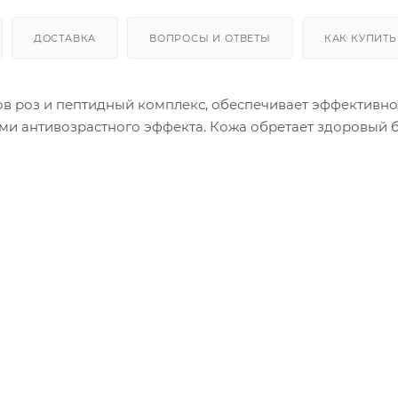
ДОСТАВКА
ВОПРОСЫ И ОТВЕТЫ
КАК КУПИТЬ
ов роз и пептидный комплекс, обеспечивает эффективн
и антивозрастного эффекта. Кожа обретает здоровый б
ампула отлично подходит для уставшей, подвергающей
 обезвоженной, чувствительной кожи.
ами, органическими кислотами, дубильными и пектильн
и в слоях кожи, способствуют улучшению эластичности
иванию поверхности кожи, помогает осветлить и улучш
ию.
вает оптимальный водно-липидный баланс влаги в коже.
после очищения и применения тонера.