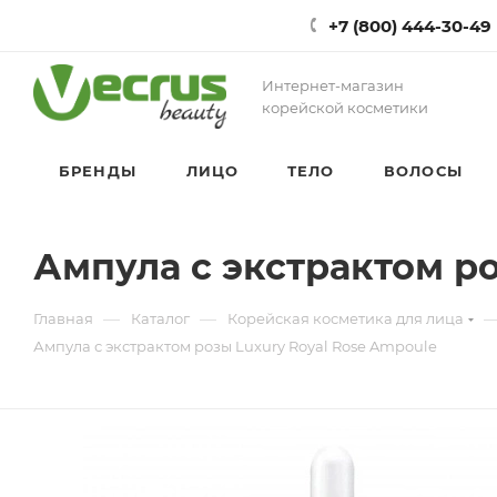
+7 (800) 444-30-49
Интернет-магазин
корейской косметики
БРЕНДЫ
ЛИЦО
ТЕЛО
ВОЛОСЫ
Ампула с экстрактом ро
—
—
Главная
Каталог
Корейская косметика для лица
Ампула с экстрактом розы Luxury Royal Rose Ampoule