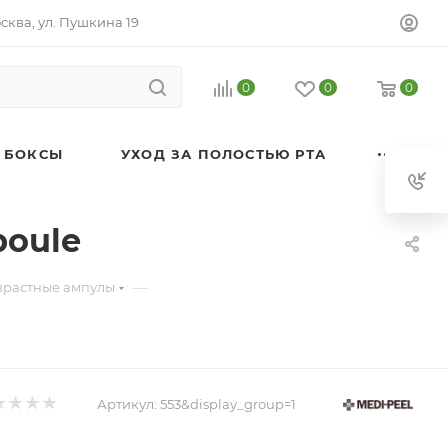
осква, ул. Пушкина 19
0
0
0
 БОКСЫ
УХОД ЗА ПОЛОСТЬЮ РТА
poule
—
зрастные ампулы
Артикул:
553&display_group=1