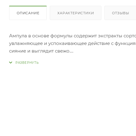
ОПИСАНИЕ
ХАРАКТЕРИСТИКИ
ОТЗЫВЫ
Ампула в основе формулы содержит экстракты сорт
увлажняющее и успокаивающее действие с функциям
сияние и выглядит свежо.
Высококонцентрированная и многофункциональная 
стрессам, потерявшей эластичность тканей, сухой и
Экстракты роз в основе формулы, богатые витамин
веществами, поддерживает оптимальный баланс влаг
упругости тканей, разглаживанию морщинок, выравн
общий тон кожи, восстанавливает её сияние и энерг
Комплекс 5ти пептидов (Peptide Balance) обеспечи
Применение:
Нанесите небольшое количество средства на кожу 