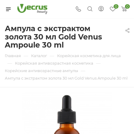
0
0
Ампула с экстрактом
золота 30 мл Gold Venus
Ampoule 30 ml
—
—
Главная
Каталог
Корейская косметика для лица
—
—
Корейская антивозрастная косметика
—
Корейские антивозрастные ампулы
Ампула с экстрактом золота 30 мл Gold Venus Ampoule 30 ml