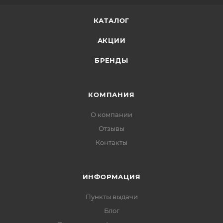
эластина в коже, тем самым увеличивает ее
эластичность и уменьшает глубину морщин, а также
КАТАЛОГ
предупреждает их появление.
АКЦИИ
Аденозин оказывает благоприятное воздействие на
процессы регенерации. Ампула не оставляет
БРЕНДЫ
ощущения липкости после
нанесени
Применение:
КОМПАНИЯ
О компании
Отзывы
Контакты
ИНФОРМАЦИЯ
Пункты выдачи
Блог