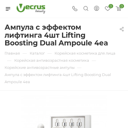
0
0
Ампула с эффектом
лифтинга 4шт Lifting
Boosting Dual Ampoule 4ea
—
—
Главная
Каталог
Корейская косметика для лица
—
—
Корейская антивозрастная косметика
—
Корейские антивозрастные ампулы
Ампула с эффектом лифтинга 4шт Lifting Boosting Dual
Ampoule 4ea