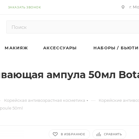
г. М
ЗАКАЗАТЬ ЗВОНОК
МАКИЯЖ
АКСЕССУАРЫ
НАБОРЫ / БЬЮТИ
ающая ампула 50мл Botan
—
—
Корейская антивозрастная косметика
Корейские антиво
poule 50ml
В ИЗБРАННОЕ
СРАВНИТЬ