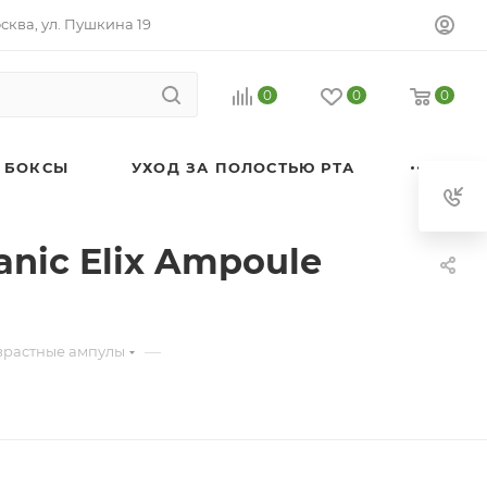
осква, ул. Пушкина 19
0
0
0
 БОКСЫ
УХОД ЗА ПОЛОСТЬЮ РТА
ic Elix Ampoule
—
зрастные ампулы