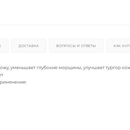
)
ДОСТАВКА
ВОПРОСЫ И ОТВЕТЫ
КАК КУ
жу, уменьшает глубокие морщины, улучшает тургор кож
ет
. Применени
анесите ампулу и слегка погладьте для поглощения.