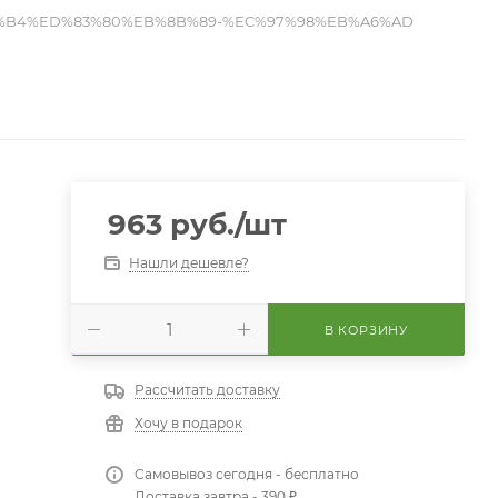
3%B4%ED%83%80%EB%8B%89-%EC%97%98%EB%A6%AD
963
руб.
/шт
Нашли дешевле?
В КОРЗИНУ
Рассчитать доставку
Хочу в подарок
Самовывоз сегодня - бесплатно
Доставка завтра - 390 ₽