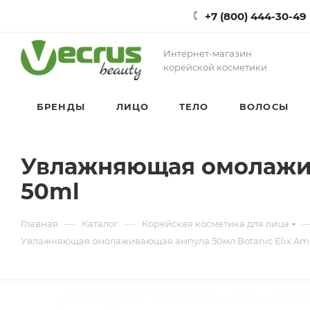
+7 (800) 444-30-49
Интернет-магазин
корейской косметики
БРЕНДЫ
ЛИЦО
ТЕЛО
ВОЛОСЫ
Увлажняющая омолажив
50ml
—
—
Главная
Каталог
Корейская косметика для лица
Увлажняющая омолаживающая ампула 50мл Botanic Elix Am