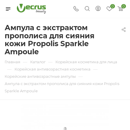
0
0
Ампула с экстрактом
прополиса для сияния
кожи Propolis Sparkle
Ampoule
—
—
Главная
Каталог
Корейская косметика для лица
—
—
Корейская антивозрастная косметика
—
Корейские антивозрастные ампулы
Ампула с экстрактом прополиса для сияния кожи Propolis
Sparkle Ampoule