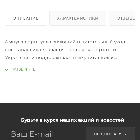
ОПИСАНИЕ
ХАРАКТЕРИСТИКИ
ОТЗЫВЫ
Ампула дарит увлажняющий и питательный уход,
восстанавливает эластичность и тургор кожи.
Укрепляет и поддерживает иммунитет кожи,
препятствуя появлению воспалений и сухого зуда.
Ампула обладает бактерицидным, антитоксическим,
противовоспалительным, обезболивающим и
стимулирующим действием, и способна к
заживлению и регенерации тканей. Хорошо
увлажняет, смягчает и питает кожу, стимулирует
водно-солевой и жировой обмен в эпидермальных
Будьте в курсе наших акций и новостей
клетках, оказывает регенерирующее и очищающее
действие, облегчая удаление ороговевших клеток.
ПОДПИСАТЬСЯ
Ампула на основе чистого прополиса, также