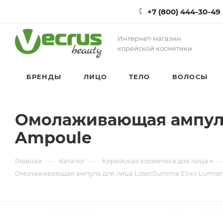
+7 (800) 444-30-49
Интернет-магазин
корейской косметики
БРЕНДЫ
ЛИЦО
ТЕЛО
ВОЛОСЫ
Омолаживающая ампула 
Ampoule
—
—
Главная
Каталог
Корейская косметика для лица
Омолаживающая ампула для лица LosecSumma Elixir Lumie