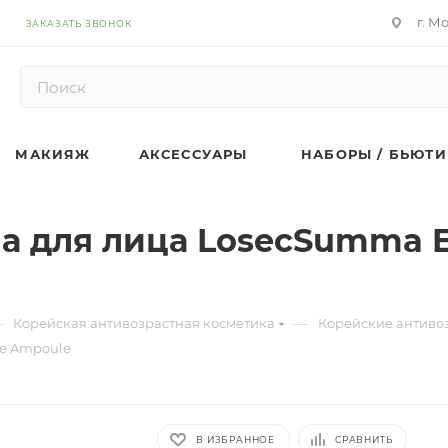
г. М
ЗАКАЗАТЬ ЗВОНОК
МАКИЯЖ
АКСЕССУАРЫ
НАБОРЫ / БЬЮТИ
для лица LosecSumma Eli
—
—
Корейская антивозрастная косметика
Корейские антиво
re Ampoule
В ИЗБРАННОЕ
СРАВНИТЬ