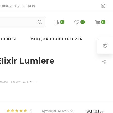
осква, ул. Пушкина 19
0
0
0
 БОКСЫ
УХОД ЗА ПОЛОСТЬЮ РТА
xir Lumiere
—
зрастные ампулы
Артикул:
ACM56729
2