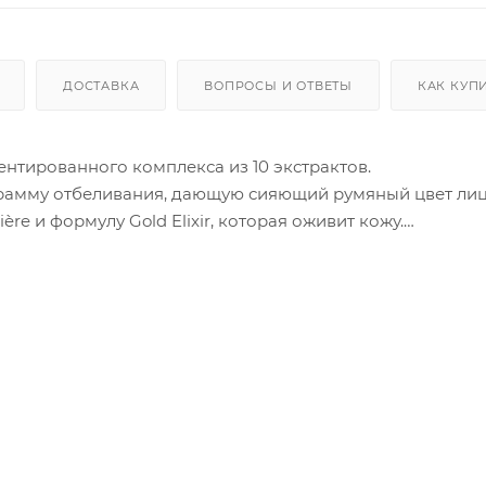
ДОСТАВКА
ВОПРОСЫ И ОТВЕТЫ
КАК КУП
нтированного комплекса из 10 экстрактов.
рамму отбеливания, дающую сияющий румяный цвет лиц
e и формулу Gold Elixir, которая оживит кожу.
, обеспечивая увлажняющий эффект.
ферментированном комплексе из экстрактов растений. 
сно тонизирует, устраняет ощущение стянутости, омол
лов.
тоника и эссенции.