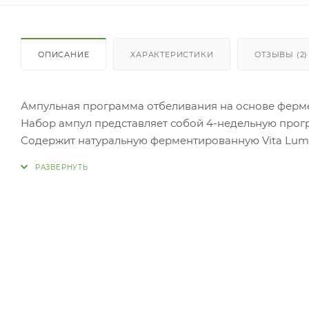
ОПИСАНИЕ
ХАРАКТЕРИСТИКИ
ОТЗЫВЫ (2)
Ампульная программа отбеливания на основе ферме
Набор ампул представляет собой 4-недельную прог
Содержит натуральную ферментированную Vita Lumièr
Его питательная текстура мягко впитывается в кожу
Линия LosecSumma Elixir основана на натуральном 
противостоять коже возрастным изменениям. Прекра
кожу, защищая ее от воздействия свободных радика
Применение:
Использовать каждое утро и вечер после нанесения 