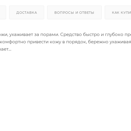
ДОСТАВКА
ВОПРОСЫ И ОТВЕТЫ
КАК КУП
жи, ухаживает за порами. Средство быстро и глубоко п
 комфортно привести кожу в порядок, бережно ухаживая
жает
ние: Нанеси
те для лучшего впитывания.