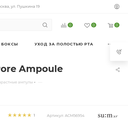
осква, ул. Пушкина 19
0
0
0
 БОКСЫ
УХОД ЗА ПОЛОСТЬЮ РТА
ore Ampoule
—
зрастные ампулы
Артикул:
ACM56954
1