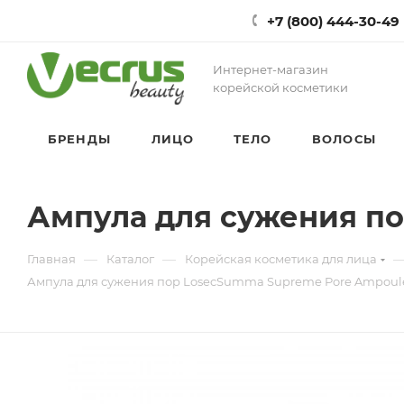
+7 (800) 444-30-49
Интернет-магазин
корейской косметики
БРЕНДЫ
ЛИЦО
ТЕЛО
ВОЛОСЫ
Ампула для сужения п
—
—
Главная
Каталог
Корейская косметика для лица
Ампула для сужения пор LosecSumma Supreme Pore Ampoul