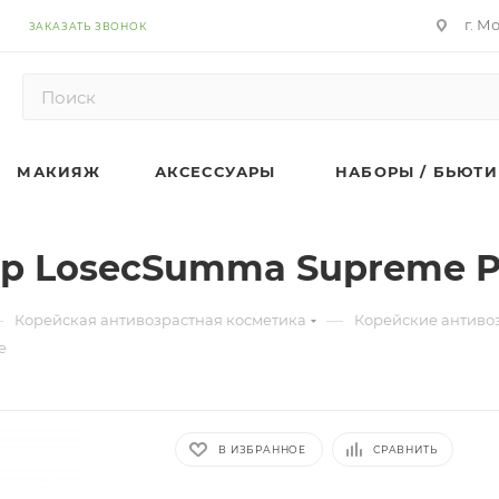
г. М
ЗАКАЗАТЬ ЗВОНОК
МАКИЯЖ
АКСЕССУАРЫ
НАБОРЫ / БЬЮТИ
ор LosecSumma Supreme P
—
—
Корейская антивозрастная косметика
Корейские антиво
e
В ИЗБРАННОЕ
СРАВНИТЬ