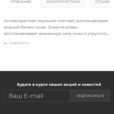
ОПИСАНИЕ
ХАРАКТЕРИСТИКИ
ОТЗЫВЫ (
Антивозрастная эмульсия смягчает, восстанавливая
водный баланс кожи. Энергия агавы
восстанавливает жизненную силу кожи и упругость.
Функциональная антивозрастная эмульсия питает и
обеспечивает влагой кожу, восстанавливая её
баланс, разглаживает морщины. Выравнивает
поверхность кожи, восстанавливает её упругость и
цве
тонера, надавите на дозатор 1-2 раза, мягко
распределите по лицу, и впитайт
Будьте в курсе наших акций и новостей
ПОДПИСАТЬСЯ