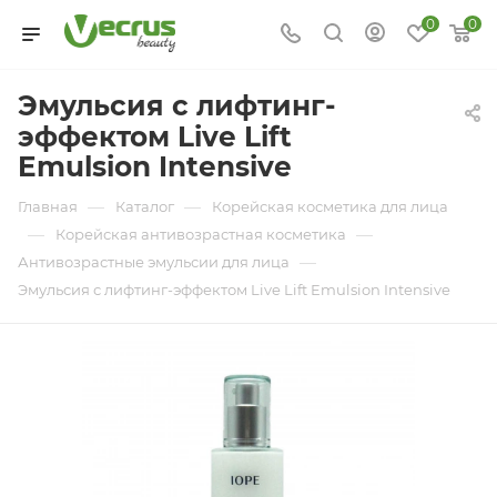
0
0
Эмульсия с лифтинг-
эффектом Live Lift
Emulsion Intensive
—
—
Главная
Каталог
Корейская косметика для лица
—
—
Корейская антивозрастная косметика
—
Антивозрастные эмульсии для лица
Эмульсия с лифтинг-эффектом Live Lift Emulsion Intensive