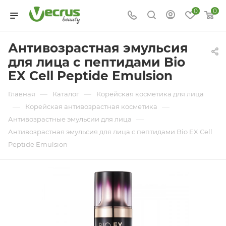
0
0
Антивозрастная эмульсия
для лица с пептидами Bio
EX Cell Peptide Emulsion
—
—
Главная
Каталог
Корейская косметика для лица
—
—
Корейская антивозрастная косметика
—
Антивозрастные эмульсии для лица
Антивозрастная эмульсия для лица с пептидами Bio EX Cell
Peptide Emulsion