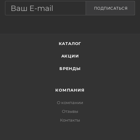
Стимулирует обмен в тканях и клетках,
ПОДПИСАТЬСЯ
дополнительно минерализирует клетки кожи,
улучшает местное и общее кровообращение,
повышает эластичность и упругость кожи, имеет
свойство омолаживать кожу лица.
КАТАЛОГ
АКЦИИ
БРЕНДЫ
КОМПАНИЯ
О компании
Отзывы
Контакты