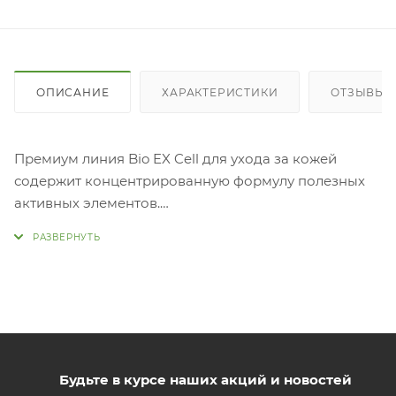
ОПИСАНИЕ
ХАРАКТЕРИСТИКИ
ОТЗЫВЫ
Премиум линия Bio EX Cell для ухода за кожей
содержит концентрированную формулу полезных
активных элементов.
Обладает увлажняющим, иммуностимулирующим,
регенерирующим, противовоспалительным и
ранозаживляющим действием.
Регулирует сальную секрецию, способствует выводу
излишней жидкости, эффективно очищает и
дезинфицирует кожу, активизирует процессы
внутриклеточного и межклеточного обмена,
насыщает клетки кислородом.
Будьте в курсе наших акций и новостей