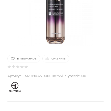
В ИЗБРАННОЕ
СРАВНИТЬ
Артикул:
TM20190327000011875&i_sTypecd=0001