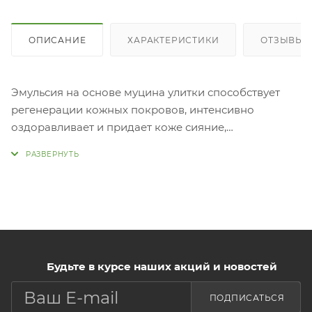
ОПИСАНИЕ
ХАРАКТЕРИСТИКИ
ОТЗЫВЫ (1
Эмульсия на основе муцина улитки способствует
регенерации кожных покровов, интенсивно
оздоравливает и придает коже сияние,
эластичность и упругость. Улиточный муцин так же
стимулирует выработку коллагена, при регулярном
использовании морщины становятся менее
заметными и глубокими, а цвет лица более
здоровым. Увеличивается микроциркуляция крови,
повышается иммунитет клеток, эмульсия помогает
задержать влагу внутри. Исчезают застойные
пигментные пятна.
Будьте в курсе наших акций и новостей
Применение:
ПОДПИСАТЬСЯ
Нанесите небольшое количество средства на кожу,