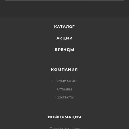
распределите, дайте впитаться и переходите к
следующему шагу ухода.
КАТАЛОГ
АКЦИИ
БРЕНДЫ
КОМПАНИЯ
О компании
Отзывы
Контакты
ИНФОРМАЦИЯ
Пункты выдачи