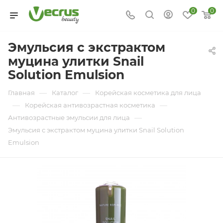
0
0
Эмульсия с экстрактом
муцина улитки Snail
Solution Emulsion
—
—
Главная
Каталог
Корейская косметика для лица
—
—
Корейская антивозрастная косметика
—
Антивозрастные эмульсии для лица
Эмульсия с экстрактом муцина улитки Snail Solution
Emulsion