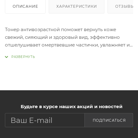
ОПИСАНИЕ
ХАРАКТЕРИСТИКИ
ОТЗЫВЫ
Тонер антивозрастной поможет вернуть коже
свежий, сияющий и здоровый вид, эффективно
отшелушивает омертвевшие частички, увлажняет и
освежает кожу. Стволовые клетки растений в
составе прекрасно восстанавливают ткани, борются
с признаками старения, снимают стресс, улучшают
клеточный метаболизм, поддерживают выработку
коллагена и эластина. Минеральная вода увлажняет
и насыщает кожу полезными микро- и
макроэлементами, тонизирует, освежает и
Будьте в курсе наших акций и новостей
успокаивает.
Применение: Нанести небольшое количество
ПОДПИСАТЬСЯ
средства на очищенную кожу лица.