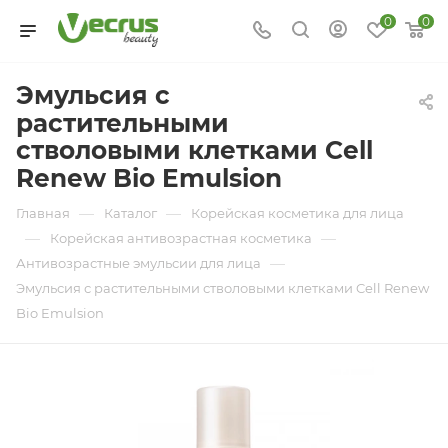
0
0
Эмульсия с
растительными
стволовыми клетками Cell
Renew Bio Emulsion
—
—
Главная
Каталог
Корейская косметика для лица
—
—
Корейская антивозрастная косметика
—
Антивозрастные эмульсии для лица
Эмульсия с растительными стволовыми клетками Cell Renew
Bio Emulsion