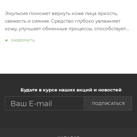
Эмульсия поможет вернуть коже лица яркость,
свежесть и сияние. Средство глубоко увлажняет
кожу, улучшает обменные процессы, способствует
ускорению регенерации клеток. Ниацинамид в
составе осветляет пигментные пятна, выравнивает
тон, уменьшает следы постакне, стимулирует
обновление клеток кожи. Аденозин наполняет
клетки кожи энергией, повышает синтез коллагена
и эластина, смягчает и подтягивает
кожу. Примен
Нанести небольшое количество средства на
Будьте в курсе наших акций и новостей
очищенную кожу лица.
ПОДПИСАТЬСЯ