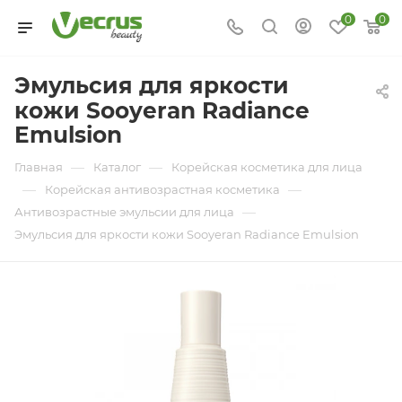
0
0
Эмульсия для яркости
кожи Sooyeran Radiance
Emulsion
—
—
Главная
Каталог
Корейская косметика для лица
—
—
Корейская антивозрастная косметика
—
Антивозрастные эмульсии для лица
Эмульсия для яркости кожи Sooyeran Radiance Emulsion