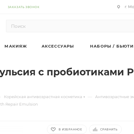
г. М
ЗАКАЗАТЬ ЗВОНОК
МАКИЯЖ
АКСЕССУАРЫ
НАБОРЫ / БЬЮТИ
льсия с пробиотиками Pr
—
—
Корейская антивозрастная косметика
Антивозрастные э
th Repair Emulsion
В ИЗБРАННОЕ
СРАВНИТЬ