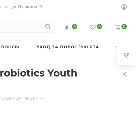
осква, ул. Пушкина 19
0
0
0
 БОКСЫ
УХОД ЗА ПОЛОСТЬЮ РТА
obiotics Youth
—
мульсии для лица