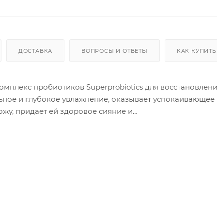
ДОСТАВКА
ВОПРОСЫ И ОТВЕТЫ
КАК КУПИТЬ
мплекс пробиотиков Superprobiotics для восстановлен
ьное и глубокое увлажнение, оказывает успокаивающее
ожу, придает ей здоровое сияние и
После очищения кожи и
 средства на лицо. Мягко похлопайте подушечками пал