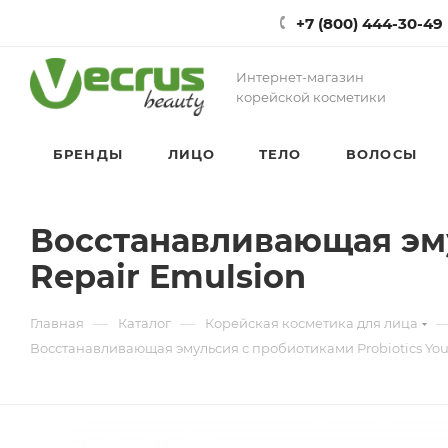
+7 (800) 444-30-49
Интернет-магазин
корейской косметики
БРЕНДЫ
ЛИЦО
ТЕЛО
ВОЛОСЫ
Восстанавливающая эму
Repair Emulsion
—
—
Главная
Каталог
Корейская косметика для лица
Восстанавливающая эмульсия с пробиотиками Probiotics You