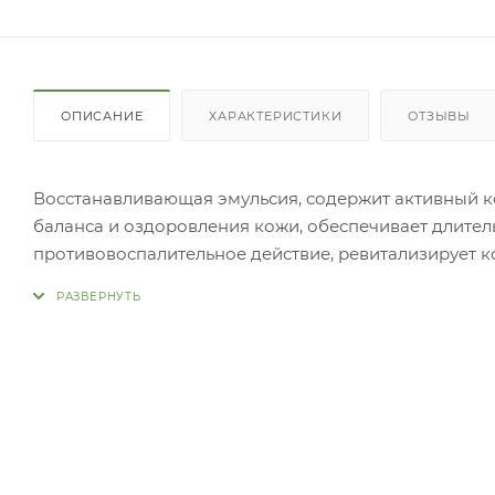
ОПИСАНИЕ
ХАРАКТЕРИСТИКИ
ОТЗЫВЫ
Восстанавливающая эмульсия, содержит активный ко
баланса и оздоровления кожи, обеспечивает длител
противовоспалительное действие, ревитализирует к
блеск. Применение: 
применения тонера нанесите небольшое количество
коже, чтобы средство лучше впиталось.