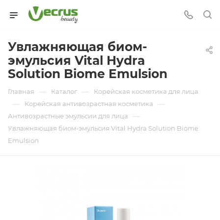
Увлажняющая биом-
эмульсия Vital Hydra
Solution Biome Emulsion
—
—
Главная
Каталог
Корейская косметика для лица
—
—
Корейская антивозрастная косметика
—
Антивозрастные эмульсии для лица
Увлажняющая биом-эмульсия Vital Hydra Solution Biome
Emulsion