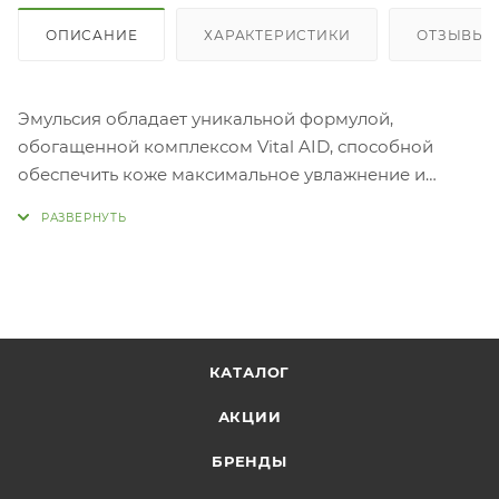
ОПИСАНИЕ
ХАРАКТЕРИСТИКИ
ОТЗЫВЫ (1
Эмульсия обладает уникальной формулой,
обогащенной комплексом Vital AID, способной
обеспечить коже максимальное увлажнение и
восстановление, делает кожу более упругой и
эластичной, оказывает осветляющее и
разглаживающее действие. Эмульсия заживляет все
существующие повреждения, устраняет воспаления
и надежно оберегает от внешних
воздействий.
Применение:
КАТАЛОГ
Нанесите средство на кожу и мягко вмассируйте.
АКЦИИ
БРЕНДЫ