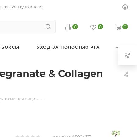
осква, ул. Пушкина 19
0
0
0
 БОКСЫ
УХОД ЗА ПОЛОСТЬЮ РТА
granate & Collagen
—
мульсии для лица
Артикул:
AF004371