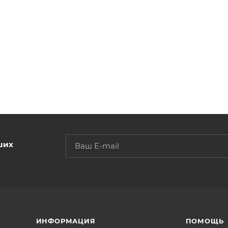
ого нанесения эмульсии от компании The Face Shop.
ших
ИНФОРМАЦИЯ
ПОМОЩЬ