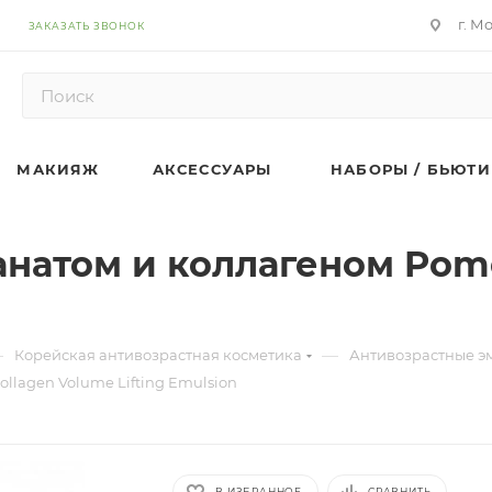
г. М
ЗАКАЗАТЬ ЗВОНОК
МАКИЯЖ
АКСЕССУАРЫ
НАБОРЫ / БЬЮТИ
анатом и коллагеном Pome
—
—
Корейская антивозрастная косметика
Антивозрастные э
llagen Volume Lifting Emulsion
В ИЗБРАННОЕ
СРАВНИТЬ