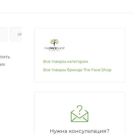
ОПЛАТА
лить
Все товары категории
их
Все товары бренда The Face Shop
ствами,
тся:
леток,
ивно
ы и
Нужна консультация?