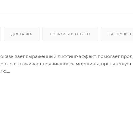
ДОСТАВКА
ВОПРОСЫ И ОТВЕТЫ
КАК КУПИТЬ
а, оказывает выраженный лифтинг-эффект, помогает прод
сть, разглаживает появившиеся морщины, препятствует 
ию.
n обладает отличными увлажняющими и смягчающими свой
нее увядание. Основными компонентами эмульсии являю
няет возрастные изменения, способствует обновлению к
аживляет раны, отшелушивает отмершие клетки и эффект
вует ее деформации и обвисанию, разглаживает морщин
 чего кожные покровы становятся идеально гладкими и