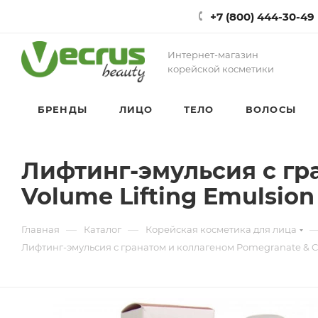
+7 (800) 444-30-49
Интернет-магазин
корейской косметики
БРЕНДЫ
ЛИЦО
ТЕЛО
ВОЛОСЫ
Лифтинг-эмульсия с гр
Volume Lifting Emulsion
—
—
Главная
Каталог
Корейская косметика для лица
Лифтинг-эмульсия с гранатом и коллагеном Pomegranate & Co