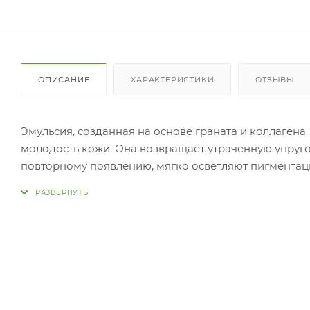
ОПИСАНИЕ
ХАРАКТЕРИСТИКИ
ОТЗЫВЫ
Эмульсия, созданная на основе граната и коллаген
молодость кожи. Она возвращает утраченную упруго
повторному появлению, мягко осветляют пигментац
Pomegranate And Collagen Volume Lifting Emulsio
бережно заботится о коже и предупреждает ее ран
Гранат – оказывает омолаживающее действие, устра
ускоряет синтез коллагена, снимает воспаления, з
борется с пигментацией.
Коллаген – поддерживает упругость кожи, препятст
надолго задерживает влагу в клетках, в результате
эластичными.