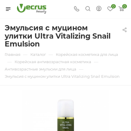
0
0
Эмульсия с муцином
улитки Ultra Vitalizing Snail
Emulsion
—
—
Главная
Каталог
Корейская косметика для лица
—
—
Корейская антивозрастная косметика
—
Антивозрастные эмульсии для лица
Эмульсия с муцином улитки Ultra Vitalizing Snail Emulsion