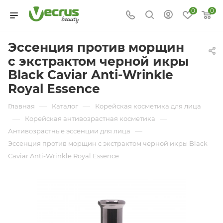
0
0
Эссенция против морщин
с экстрактом черной икры
Black Caviar Anti-Wrinkle
Royal Essence
—
—
Главная
Каталог
Корейская косметика для лица
—
—
Корейская антивозрастная косметика
—
Антивозрастные эссенции для лица
Эссенция против морщин с экстрактом черной икры Black
Caviar Anti-Wrinkle Royal Essence