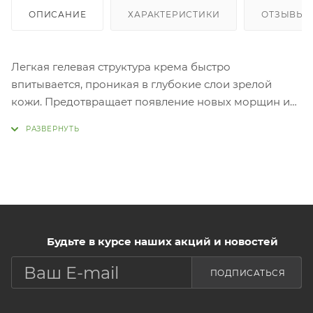
ОПИСАНИЕ
ХАРАКТЕРИСТИКИ
ОТЗЫВЫ (
Легкая гелевая структура крема быстро
впитывается, проникая в глубокие слои зрелой
кожи. Предотвращает появление новых морщин и
сокращает глубину старых. Прекрасно увлажняет и
дарит ощущение мягкости. Идеальное премиум-
омоложение. Нанеси тонким слоем сыворотку на
поверхность лица и зону декольте, затем дай
впитаться - это не займет много времени.
Будьте в курсе наших акций и новостей
ПОДПИСАТЬСЯ