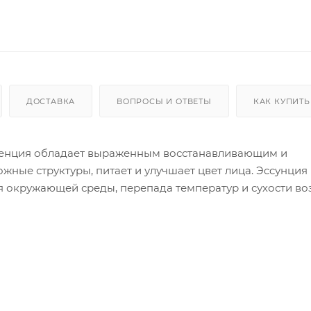
ДОСТАВКА
ВОПРОСЫ И ОТВЕТЫ
КАК КУПИТЬ
сенция обладает выраженным восстанавливающим и
ные структуры, питает и улучшает цвет лица. Эccунция
 окружающей среды, перепада температур и сухости воз
ой, тусклой коже. Водный настой сафлоры глубоко увла
слота) ускоряет регенерацию клеток кожи и улучшает 
ее действие. После использования тоника, нанести не