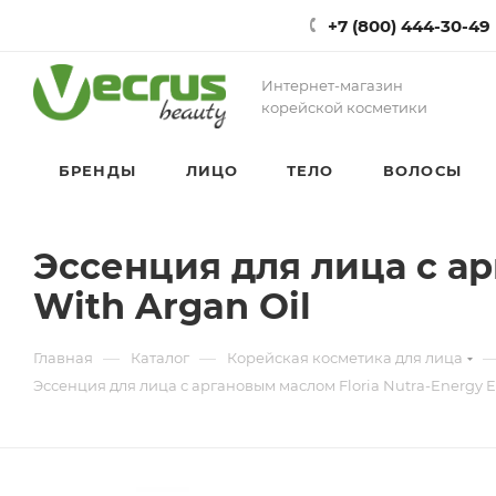
+7 (800) 444-30-49
Интернет-магазин
корейской косметики
БРЕНДЫ
ЛИЦО
ТЕЛО
ВОЛОСЫ
Эссенция для лица с ар
With Argan Oil
—
—
Главная
Каталог
Корейская косметика для лица
Эссенция для лица с аргановым маслом Floria Nutra-Energy E