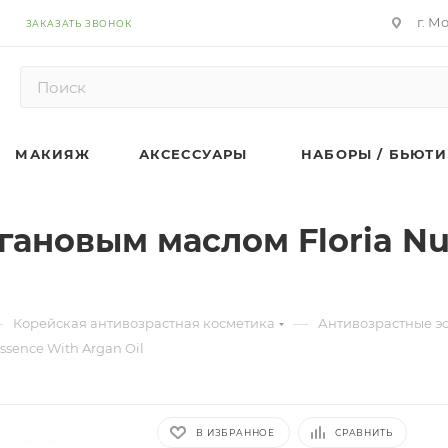
г. М
ЗАКАЗАТЬ ЗВОНОК
МАКИЯЖ
АКСЕССУАРЫ
НАБОРЫ / БЬЮТИ
гановым маслом Floria Nu
—
—
Корейская антивозрастная косметика
Антивозрастные э
ssence With Argan Oil
В ИЗБРАННОЕ
СРАВНИТЬ