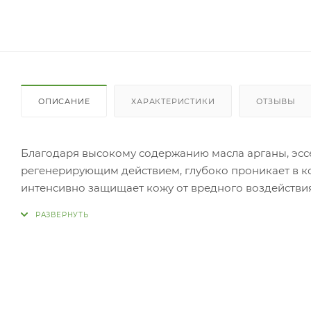
ОПИСАНИЕ
ХАРАКТЕРИСТИКИ
ОТЗЫВЫ
Благодаря высокому содержанию масла арганы, эс
регенерирующим действием, глубоко проникает в кож
интенсивно защищает кожу от вредного воздействия
Аргановое масло возвращает жизненный тонус устал
насыщает кожу кислородом. Витамин В9(фолиевая ки
состояние, а также оказывает мощное омолаживающ
количество средства на кожу.