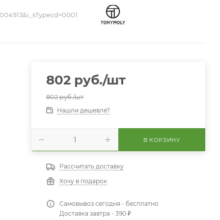
004913&i_sTypecd=0001
802
руб.
/шт
802
руб.
/шт
Нашли дешевле?
В КОРЗИНУ
Рассчитать доставку
Хочу в подарок
Самовывоз сегодня - бесплатно
Доставка завтра - 390 ₽