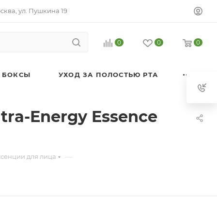
осква, ул. Пушкина 19
0
0
0
 БОКСЫ
УХОД ЗА ПОЛОСТЬЮ РТА
tra-Energy Essence
—
ссенции для лица