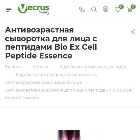
0
0
Антивозрастная
сыворотка для лица с
пептидами Bio Ex Cell
Peptide Essence
—
—
Главная
Каталог
Корейская косметика для лица
—
—
Корейская антивозрастная косметика
—
Антивозрастные эссенции для лица
Антивозрастная сыворотка для лица с пептидами Bio Ex Cell
Peptide Essence