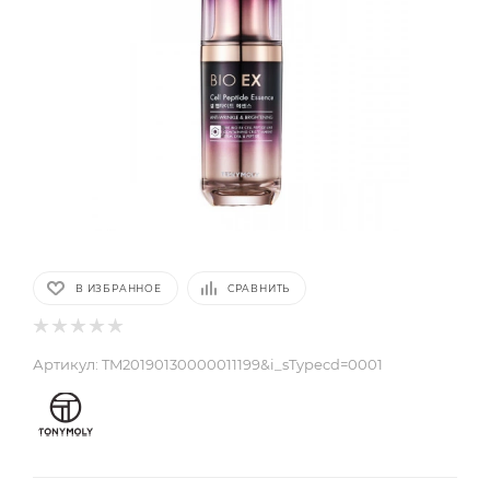
В ИЗБРАННОЕ
СРАВНИТЬ
Артикул:
TM20190130000011199&i_sTypecd=0001