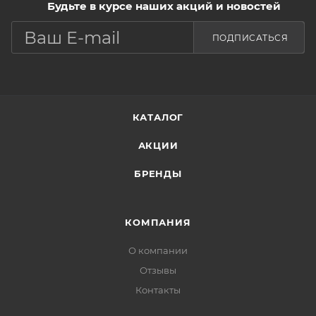
Будьте в курсе наших акций и новостей
кислородом.
Содержит «пептидный компонент, полученный из
ПОДПИСАТЬСЯ
ботулина», который обеспечивает эффективный
антивозрасной уход, минимизирует глубину
морщин и препятствует хроностарению кожи.
КАТАЛОГ
АКЦИИ
БРЕНДЫ
КОМПАНИЯ
О компании
Отзывы
Контакты