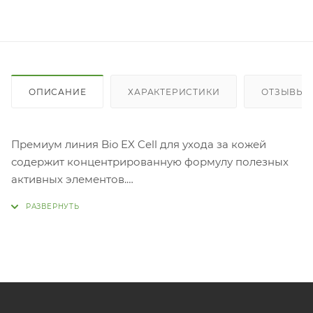
ОПИСАНИЕ
ХАРАКТЕРИСТИКИ
ОТЗЫВЫ
Премиум линия Bio EX Cell для ухода за кожей
содержит концентрированную формулу полезных
активных элементов.
Обладает увлажняющим, иммуностимулирующим,
регенерирующим, противовоспалительным и
ранозаживляющим действием. Регулирует сальную
секрецию, способствует выводу излишней
жидкости, эффективно очищает и дезинфицирует
кожу, активизирует процессы внутриклеточного и
межклеточного обмена, насыщает клетки