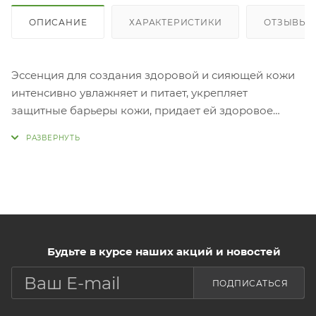
ОПИСАНИЕ
ХАРАКТЕРИСТИКИ
ОТЗЫВЫ (
Эссенция для создания здоровой и сияющей кожи
интенсивно увлажняет и питает, укрепляет
защитные барьеры кожи, придает ей здоровое
сияние, разглаживает морщины. Средство
обогащено пробиотиками и пребиотиками - лизат
лактобактерий и рафиноза, ксилит,
ксилитилглюкозид и ангидроксилит. Эссенция
быстро впитывается, не вызывает ощущения
липкости, улучшает впитывание последующих
средств по уходу за
кожей. Применение:
Будьте в курсе наших акций и новостей
Нанести необходимое количество средства на
ПОДПИСАТЬСЯ
очищенную, тонизированную кожу.