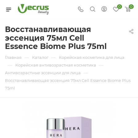
0
0
Восстанавливающая
эссенция 75мл Cell
Essence Biome Plus 75ml
—
—
Главная
Каталог
Корейская косметика для лица
—
—
Корейская антивозрастная косметика
—
Антивозрастные эссенции для лица
Восстанавливающая эссенция 75мл Cell Essence Biome Plus
75ml