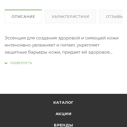
ОПИСАНИЕ
ХАРАКТЕРИСТИКИ
ОТЗЫВЫ
Эссенция для создания здоровой и сияющей кожи
интенсивно увлажняет и питает, укрепляет
защитные барьеры кожи, придает ей здоровое
сияние, разглаживает морщины. Средство
обогащено пробиотиками и пребиотиками - лизат
лактобактерий и рафиноза, ксилит,
ксилитилглюкозид и ангидроксилит. Эссенция
быстро впитывается, не вызывает ощущения
липкости, улучшает впитывание последующих
средств по уходу за
КАТАЛОГ
кожей. Применение:
АКЦИИ
Нанести необходимое количество средства на
очищенную, тонизированную кожу.
БРЕНДЫ