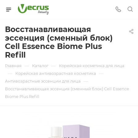
Восстанавливающая
эссенция (сменный блок)
Cell Essence Biome Plus
Refill
—
—
Главная
Каталог
Корейская косметика для лица
—
—
Корейская антивозрастная косметика
—
Антивозрастные эссенции для лица
Восстанавливающая эссенция (сменный блок) Cell Essence
Biome Plus Refill